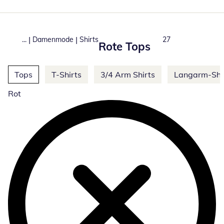
|
|
...
Damenmode
Shirts
Total number of pr
27
Rote Tops
Weitere Kategorien überspringen
Tops
T-Shirts
3/4 Arm Shirts
Langarm-Shi
Rot