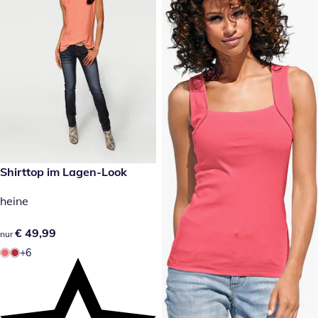
€ 49,99
Shirttop im Lagen-Look
heine
€ 49,99
€ 49,99
nur
+6