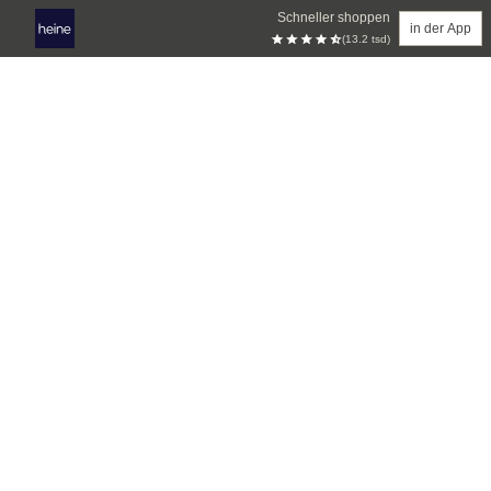
Schneller shoppen
in der App
(13.2 tsd)
Zum Hauptinhalt springen