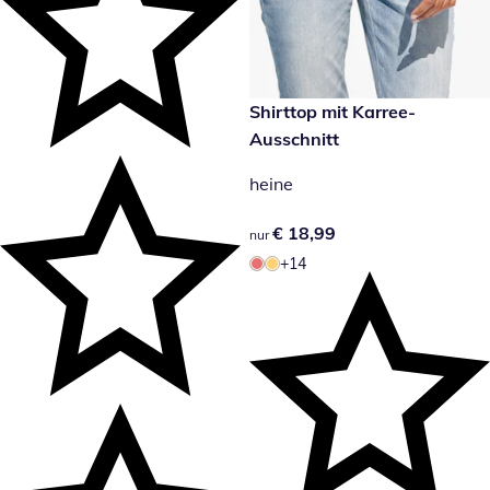
€ 18,99
Shirttop mit Karree-
Ausschnitt
heine
€ 18,99
€ 18,99
nur
+14