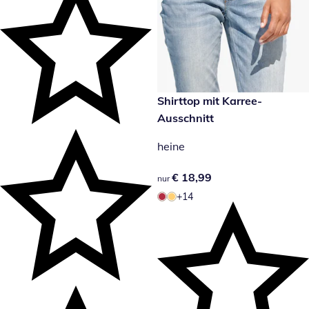
€ 18,99
Shirttop mit Karree-
Ausschnitt
heine
€ 18,99
€ 18,99
nur
+14