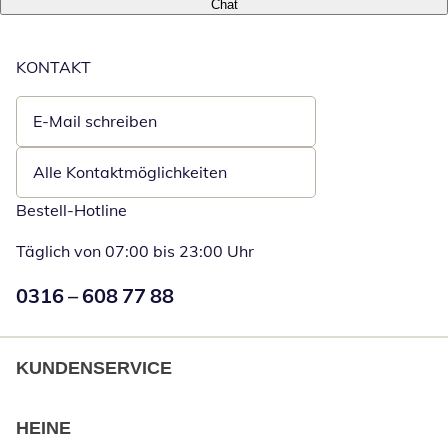
Chat
KONTAKT
E-Mail schreiben
Öffnet E-Mail-Client
Alle Kontaktmöglichkeiten
Bestell-Hotline
Täglich von 07:00 bis 23:00 Uhr
Numéro de téléphone:
0316 – 608 77 88
Öffnet Telefon
KUNDENSERVICE
HEINE