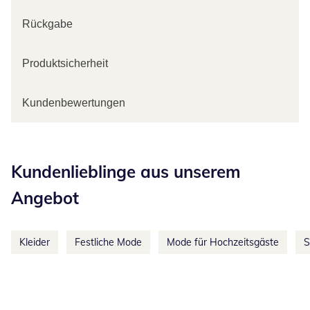
Rückgabe
Produktsicherheit
Kundenbewertungen
Kategorie-Empfehlungen überspringen
Kundenlieblinge aus unserem
Angebot
Kleider
Festliche Mode
Mode für Hochzeitsgäste
S