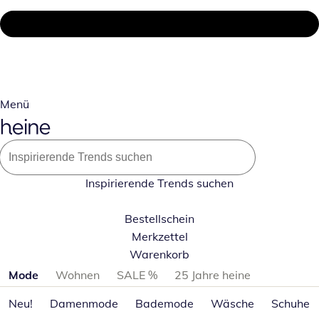
Menü
Inspirierende Trends suchen
Bestellschein
Merkzettel
Warenkorb
Produktkategorien überspringen
Mode
Wohnen
SALE %
25 Jahre heine
Neu!
Damenmode
Bademode
Wäsche
Schuhe