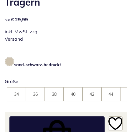
Trägern
€ 29,99
€ 29,99
nur
inkl. MwSt. zzgl.
Versand
sand-schwarz-bedruckt
Größe
34
36
38
40
42
44
46