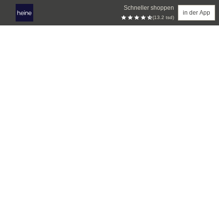
Schneller shoppen
in der App
(13.2 tsd)
Zum Hauptinhalt springen