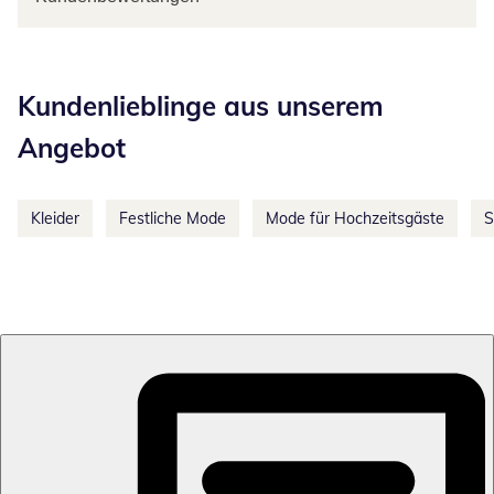
Kategorie-Empfehlungen überspringen
Kundenlieblinge aus unserem
Angebot
Kleider
Festliche Mode
Mode für Hochzeitsgäste
S