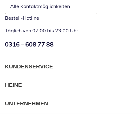
Alle Kontaktmöglichkeiten
Bestell-Hotline
Täglich von 07:00 bis 23:00 Uhr
Numéro de téléphone:
0316 – 608 77 88
Öffnet Telefon
KUNDENSERVICE
HEINE
UNTERNEHMEN