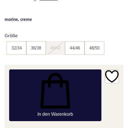
marine, creme
Größe
32/34
36/38
40/42
44/46
48/50
In den Warenkorb