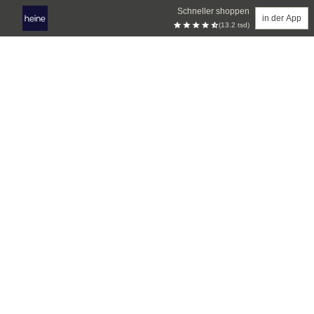
Schneller shoppen
in der App
(13.2 tsd)
Zum Hauptinhalt springen