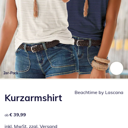
2er-Pack
Zum Vergrößern auf das Bild klicken
Beachtime by Lascana
Kurzarmshirt
€ 39,99
€ 39,99
ab
inkl. MwSt. zzgl.
Versand