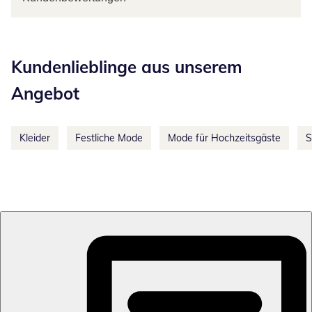
Kategorie-Empfehlungen überspringen
Kundenlieblinge aus unserem
Angebot
Kleider
Festliche Mode
Mode für Hochzeitsgäste
S