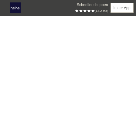
Schneller shoppen
in der App
(13.2 tsd)
Zum Hauptinhalt springen