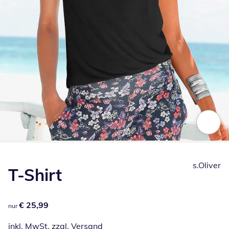
Zum Vergrößern auf das Bild klicken
s.Oliver
T-Shirt
€ 25,99
€ 25,99
nur
inkl. MwSt. zzgl.
Versand