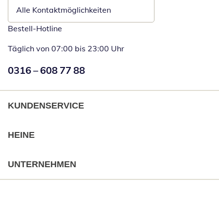
Alle Kontaktmöglichkeiten
Bestell-Hotline
Täglich von 07:00 bis 23:00 Uhr
Numéro de téléphone:
0316 – 608 77 88
Öffnet Telefon
KUNDENSERVICE
HEINE
UNTERNEHMEN