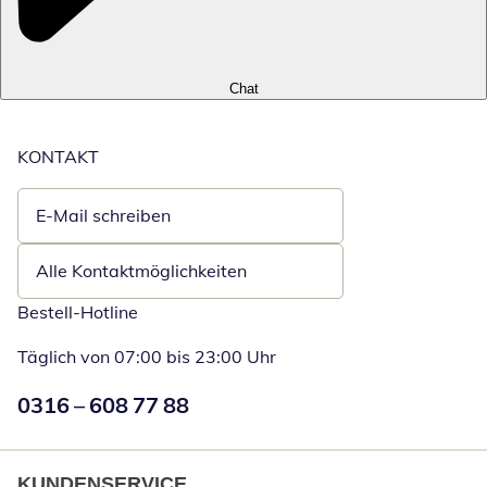
Chat
KONTAKT
E-Mail schreiben
Öffnet E-Mail-Client
Alle Kontaktmöglichkeiten
Bestell-Hotline
Täglich von 07:00 bis 23:00 Uhr
Numéro de téléphone:
0316 – 608 77 88
Öffnet Telefon
KUNDENSERVICE