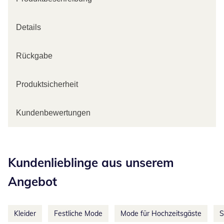
Details
Rückgabe
Produktsicherheit
Kundenbewertungen
Kategorie-Empfehlungen überspringen
Kundenlieblinge aus unserem
Angebot
Kleider
Festliche Mode
Mode für Hochzeitsgäste
S