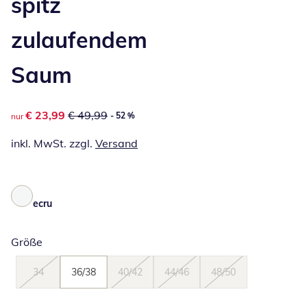
spitz
zulaufendem
Saum
reduzierter Preis € 23,99, vorheriger Preis: € 49,99
€ 23,99
€ 49,99
- 52 %
nur
inkl. MwSt. zzgl.
Versand
ecru
Größe
34
36/38
40/42
44/46
48/50