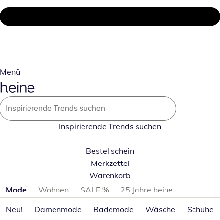
Menü
Inspirierende Trends suchen
Bestellschein
Merkzettel
Warenkorb
Produktkategorien überspringen
Mode
Wohnen
SALE %
25 Jahre heine
Neu!
Damenmode
Bademode
Wäsche
Schuhe