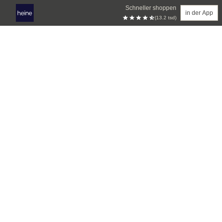
Schneller shoppen
in der App
(13.2 tsd)
Zum Hauptinhalt springen