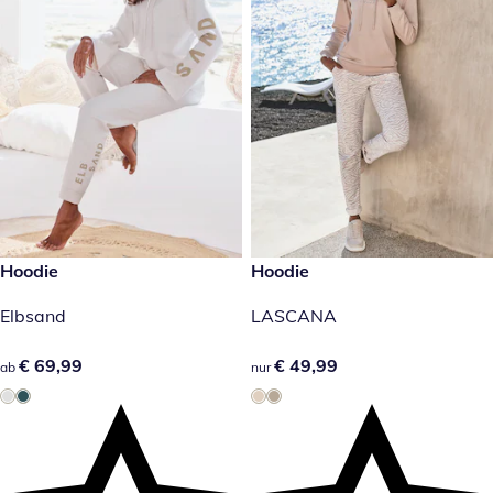
€ 69,99
Hoodie
€ 49,99
Hoodie
Elbsand
LASCANA
€ 69,99
€ 69,99
€ 49,99
€ 49,99
ab
nur