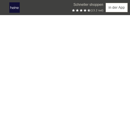
Schneller shoppen
in der App
(13.2 tsd)
Zum Hauptinhalt springen