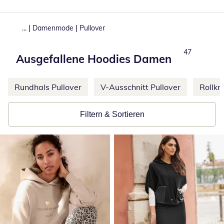
|
|
...
Damenmode
Pullover
Total number
47
Ausgefallene Hoodies Damen
Weitere Kategorien überspringen
Rundhals Pullover
V-Ausschnitt Pullover
Rollkr
Filtern & Sortieren