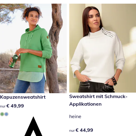
€ 44,99
Sweatshirt mit Schmuck-
€ 49,99
Kapuzensweatshirt
Applikationen
€ 49,99
€ 49,99
nur
heine
€ 44,99
€ 44,99
nur