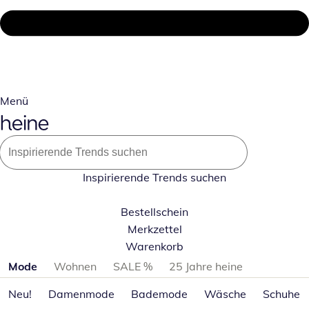
Menü
Inspirierende Trends suchen
Bestellschein
Merkzettel
Warenkorb
Produktkategorien überspringen
Mode
Wohnen
SALE %
25 Jahre heine
Neu!
Damenmode
Bademode
Wäsche
Schuhe