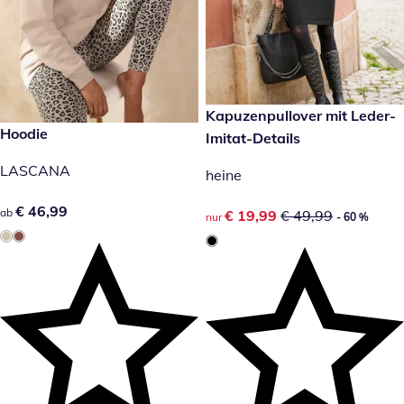
reduzierter Preis € 19,99, vor
Kapuzenpullover mit Leder-
- 60 %
€ 46,99
Hoodie
Imitat-Details
LASCANA
heine
€ 46,99
€ 46,99
ab
reduzierter Preis € 19,99, vor
€ 19,99
€ 49,99
nur
- 60 %