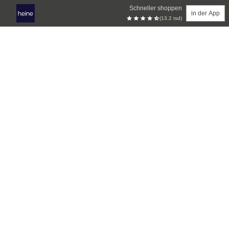
Schneller shoppen
in der App
(13.2 tsd)
Zum Hauptinhalt springen