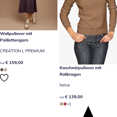
€ 159,00
Wollpullover mit
Paillettengarn
CREATION L PREMIUM
€ 159,00
€ 159,00
nur
€ 139,00
Kaschmirpullover mit
Rollkragen
heine
€ 139,00
€ 139,00
nur
+1