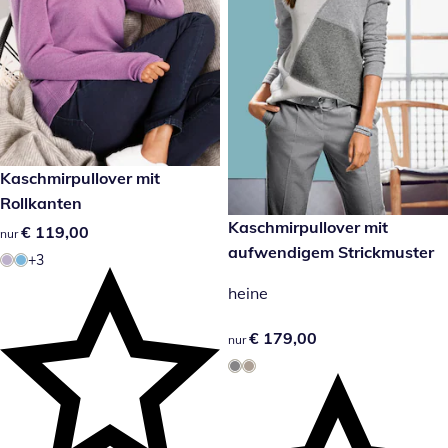
€ 119,00
Kaschmirpullover mit
Rollkanten
€ 179,00
Kaschmirpullover mit
€ 119,00
€ 119,00
nur
aufwendigem Strickmuster
+3
heine
€ 179,00
€ 179,00
nur