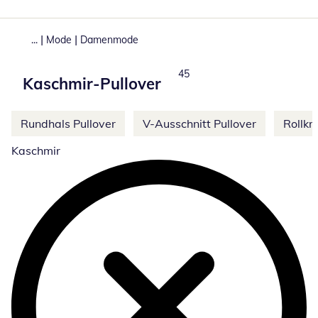
|
|
...
Mode
Damenmode
Total number of products:
45
Kaschmir-Pullover
Weitere Kategorien überspringen
Rundhals Pullover
V-Ausschnitt Pullover
Rollkr
Kaschmir