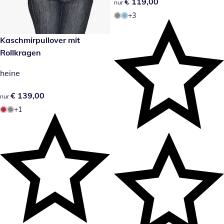
€ 119,00
€ 119,00
nur
+3
€ 139,00
Kaschmirpullover mit
Rollkragen
heine
€ 139,00
€ 139,00
nur
+1