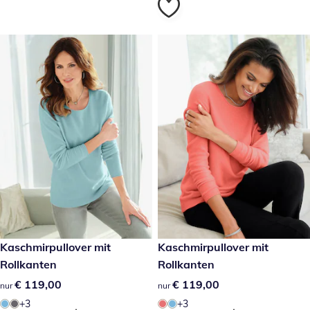
€ 119,00
Kaschmirpullover mit
€ 119,00
Kaschmirpullover mit
Rollkanten
Rollkanten
€ 119,00
€ 119,00
€ 119,00
€ 119,00
nur
nur
+3
+3