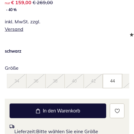
reduzierter Preis € 159,00, vorheriger Preis: € 269,00
€ 159,00
€ 269,00
nur
- 40 %
inkl. MwSt. zzgl.
Versand
schwarz
Größe
34
36
38
40
42
44
46
In den Warenkorb
Lieferzeit:
Bitte wählen Sie eine Größe