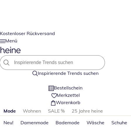
Kostenloser Rückversand
Menü
Inspirierende Trends suchen
Bestellschein
Merkzettel
Warenkorb
Produktkategorien überspringen
Mode
Wohnen
SALE %
25 Jahre heine
Neu!
Damenmode
Bademode
Wäsche
Schuhe