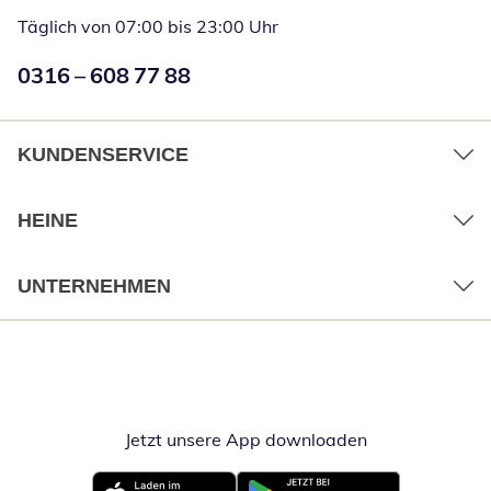
Täglich von 07:00 bis 23:00 Uhr
Numéro de téléphone:
0316 – 608 77 88
Öffnet Telefon
KUNDENSERVICE
HEINE
UNTERNEHMEN
Jetzt unsere App downloaden
Öffnet in neue