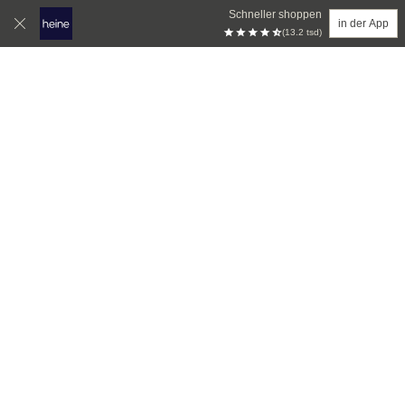
Schneller shoppen
in der App
(13.2 tsd)
Zum Hauptinhalt springen