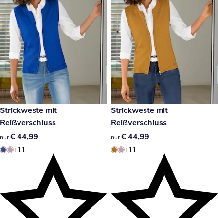
€ 44,99
Strickweste mit
€ 44,99
Strickweste mit
Reißverschluss
Reißverschluss
€ 44,99
€ 44,99
€ 44,99
€ 44,99
nur
nur
+11
+11