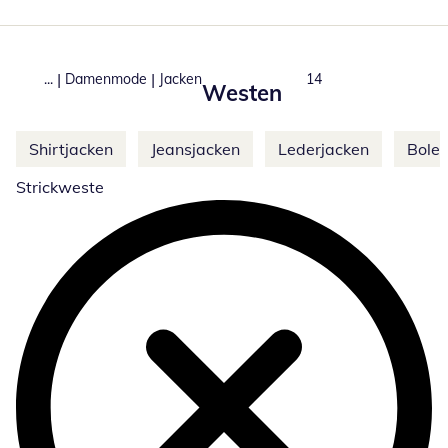
|
|
...
Damenmode
Jacken
Total number of produ
14
Westen
Weitere Kategorien überspringen
Shirtjacken
Jeansjacken
Lederjacken
Boler
Strickweste