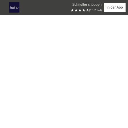
Schneller shoppen
in der App
(13.2 tsd)
Zum Hauptinhalt springen