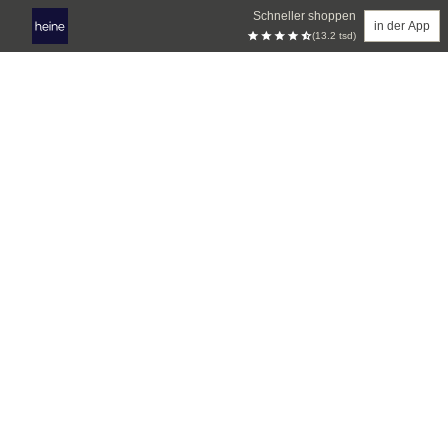
Schneller shoppen
in der App
(13.2 tsd)
Zum Hauptinhalt springen