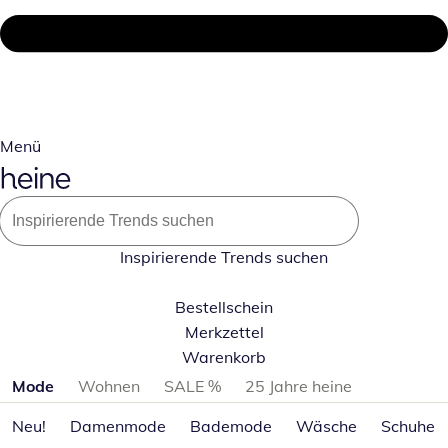
Menü
Inspirierende Trends suchen
Bestellschein
Merkzettel
Warenkorb
Produktkategorien überspringen
Mode
Wohnen
SALE %
25 Jahre heine
Neu!
Damenmode
Bademode
Wäsche
Schuhe