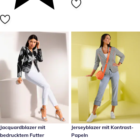
€ 169,00
Jacquardblazer mit
reduzierter Preis € 39,99, vor
Jerseyblazer mit Kontrast-
- 46 %
bedrucktem Futter
Papeln