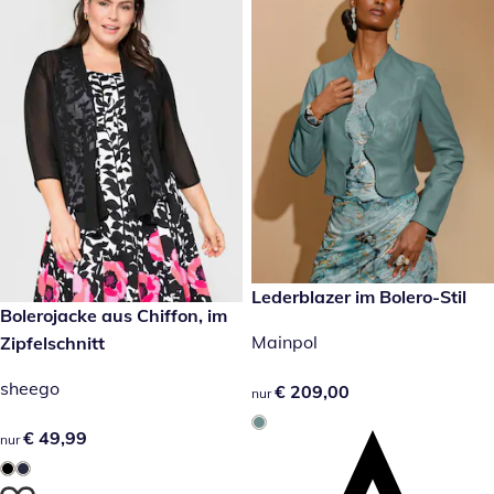
€ 209,00
Lederblazer im Bolero-Stil
€ 49,99
Bolerojacke aus Chiffon, im
Mainpol
Zipfelschnitt
sheego
€ 209,00
€ 209,00
nur
€ 49,99
€ 49,99
nur