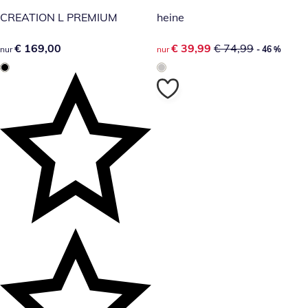
CREATION L PREMIUM
heine
€ 169,00
€ 169,00
reduzierter Preis € 39,99, vor
€ 39,99
€ 74,99
nur
nur
- 46 %