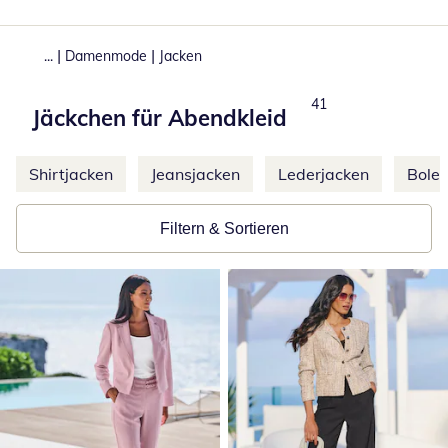
|
|
...
Damenmode
Jacken
Total number of prod
41
Jäckchen für Abendkleid
Weitere Kategorien überspringen
Shirtjacken
Jeansjacken
Lederjacken
Boler
Filtern & Sortieren