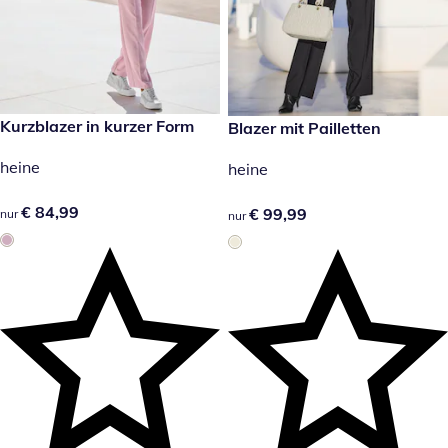
€ 84,99
Kurzblazer in kurzer Form
€ 99,99
Blazer mit Pailletten
heine
heine
€ 84,99
€ 84,99
€ 99,99
€ 99,99
nur
nur