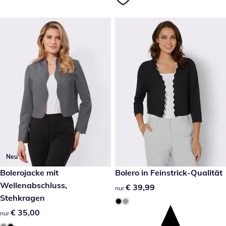
Neu
€ 35,00
Bolerojacke mit
€ 39,99
Bolero in Feinstrick-Qualität
Wellenabschluss,
€ 39,99
€ 39,99
nur
Stehkragen
€ 35,00
€ 35,00
nur