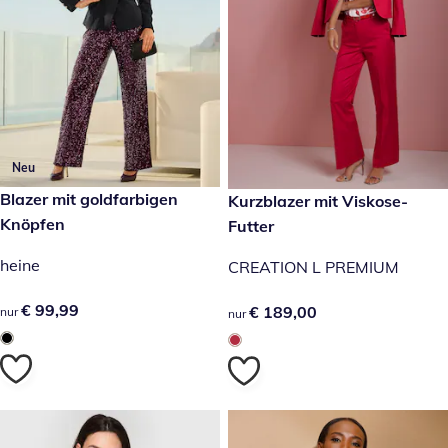
Neu
€ 99,99
Blazer mit goldfarbigen
€ 189,00
Kurzblazer mit Viskose-
Knöpfen
Futter
heine
CREATION L PREMIUM
€ 99,99
€ 99,99
€ 189,00
€ 189,00
nur
nur