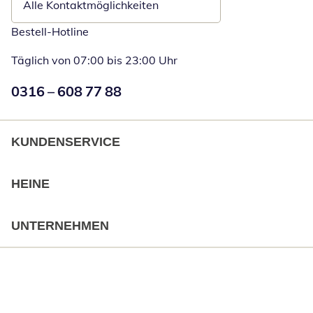
Alle Kontaktmöglichkeiten
Bestell-Hotline
Täglich von 07:00 bis 23:00 Uhr
Numéro de téléphone:
0316 – 608 77 88
Öffnet Telefon
KUNDENSERVICE
HEINE
UNTERNEHMEN