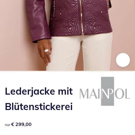
Zum Vergrößern auf das Bild klicken
Lederjacke mit
Blütenstickerei
€ 299,00
€ 299,00
nur