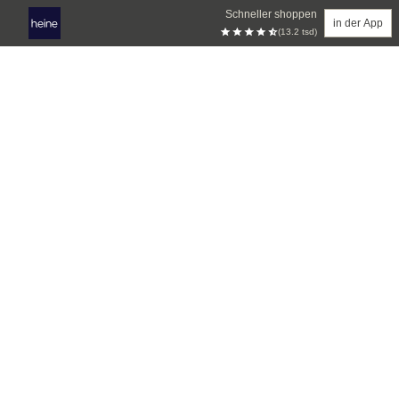
Schneller shoppen
in der App
(13.2 tsd)
Zum Hauptinhalt springen