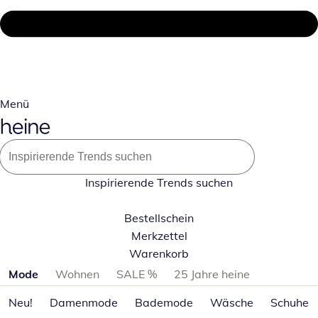
Menü
Inspirierende Trends suchen
Bestellschein
Merkzettel
Warenkorb
Produktkategorien überspringen
Mode
Wohnen
SALE %
25 Jahre heine
Neu!
Damenmode
Bademode
Wäsche
Schuhe