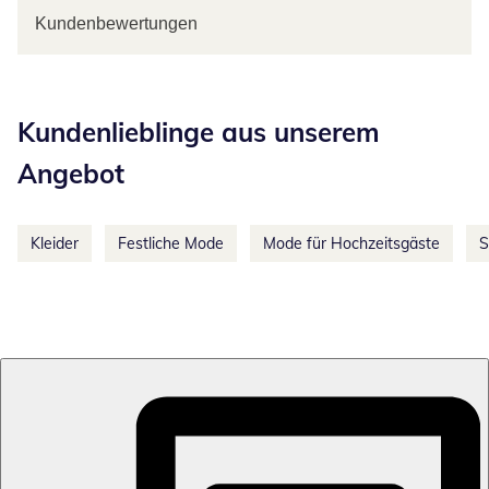
Kundenbewertungen
Kategorie-Empfehlungen überspringen
Kundenlieblinge aus unserem
Angebot
Kleider
Festliche Mode
Mode für Hochzeitsgäste
S