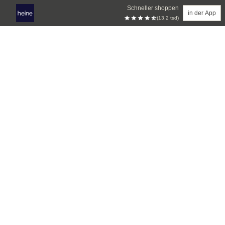
Schneller shoppen
in der App
(13.2 tsd)
Zum Hauptinhalt springen