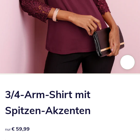
Zum Vergrößern auf das Bild klicken
3/4-Arm-Shirt mit
Spitzen-Akzenten
€ 59,99
€ 59,99
nur