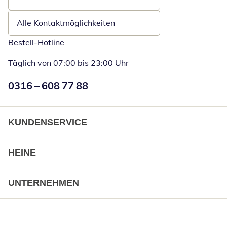
Öffnet E-Mail-Client
Alle Kontaktmöglichkeiten
Bestell-Hotline
Täglich von 07:00 bis 23:00 Uhr
Numéro de téléphone:
0316 – 608 77 88
Öffnet Telefon
KUNDENSERVICE
HEINE
UNTERNEHMEN