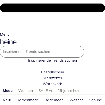
Menü
Inspirierende Trends suchen
Bestellschein
Merkzettel
Warenkorb
Produktkategorien überspringen
Mode
Wohnen
SALE %
25 Jahre heine
Neu!
Damenmode
Bademode
Wäsche
Schuhe