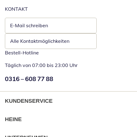
KONTAKT
E-Mail schreiben
Öffnet E-Mail-Client
Alle Kontaktmöglichkeiten
Bestell-Hotline
Täglich von 07:00 bis 23:00 Uhr
Numéro de téléphone:
0316 – 608 77 88
Öffnet Telefon
KUNDENSERVICE
HEINE