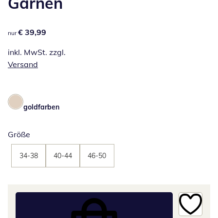
Garnen
€ 39,99
€ 39,99
nur
inkl. MwSt. zzgl.
Versand
goldfarben
Größe
34-38
40-44
46-50