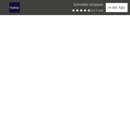
Schneller shoppen
in der App
(13.2 tsd)
Zum Hauptinhalt springen