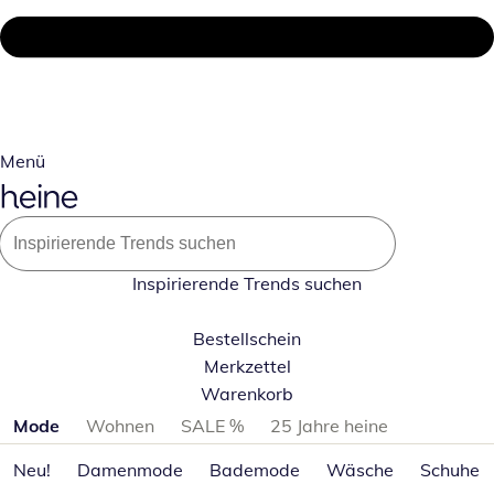
Menü
Inspirierende Trends suchen
Bestellschein
Merkzettel
Warenkorb
Produktkategorien überspringen
Mode
Wohnen
SALE %
25 Jahre heine
Neu!
Damenmode
Bademode
Wäsche
Schuhe