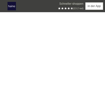
Schneller shoppen
in der App
(13.2 tsd)
Zum Hauptinhalt springen