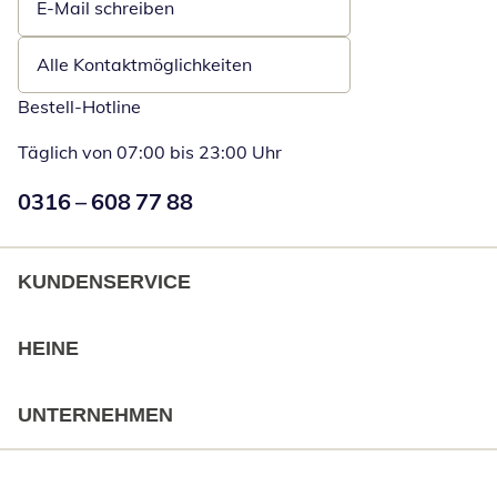
E-Mail schreiben
Öffnet E-Mail-Client
Alle Kontaktmöglichkeiten
Bestell-Hotline
Täglich von 07:00 bis 23:00 Uhr
Numéro de téléphone:
0316 – 608 77 88
Öffnet Telefon
KUNDENSERVICE
HEINE
UNTERNEHMEN