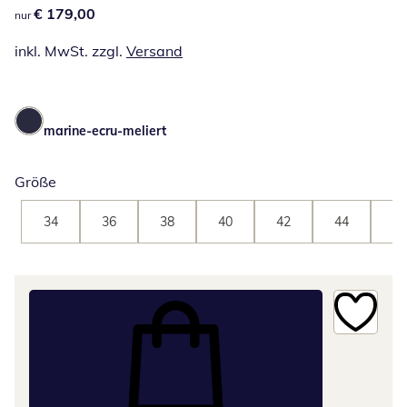
€ 179,00
€ 179,00
nur
inkl. MwSt. zzgl.
Versand
marine-ecru-meliert
Größe
34
36
38
40
42
44
46