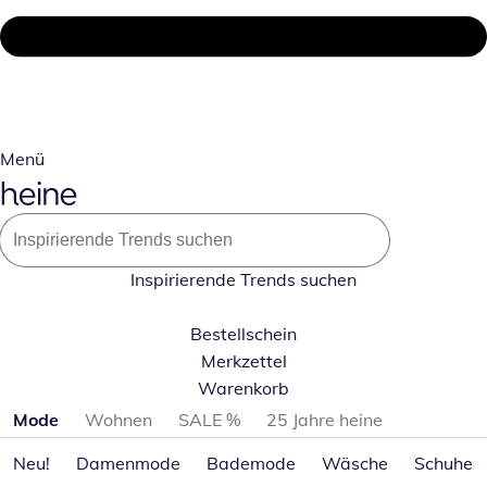
Menü
Inspirierende Trends suchen
Bestellschein
Merkzettel
Warenkorb
Produktkategorien überspringen
Mode
Wohnen
SALE %
25 Jahre heine
Neu!
Damenmode
Bademode
Wäsche
Schuhe