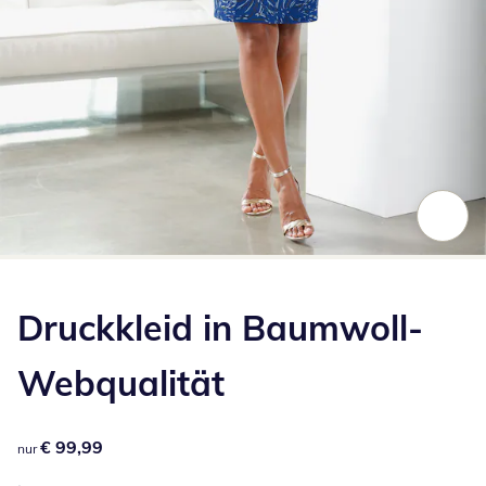
Zum Vergrößern auf das Bild klicken
Druckkleid in Baumwoll-
Webqualität
€ 99,99
€ 99,99
nur