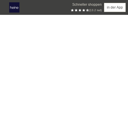
Schneller shoppen
in der App
(13.2 tsd)
Zum Hauptinhalt springen