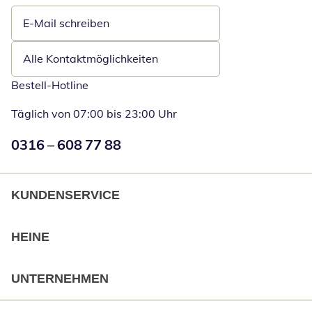
E-Mail schreiben
Öffnet E-Mail-Client
Alle Kontaktmöglichkeiten
Bestell-Hotline
Täglich von 07:00 bis 23:00 Uhr
Numéro de téléphone:
0316 – 608 77 88
Öffnet Telefon
KUNDENSERVICE
HEINE
UNTERNEHMEN