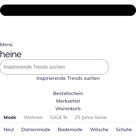
Menü
Inspirierende Trends suchen
Bestellschein
Merkzettel
Warenkorb
Produktkategorien überspringen
Mode
Wohnen
SALE %
25 Jahre heine
Neu!
Damenmode
Bademode
Wäsche
Schuhe