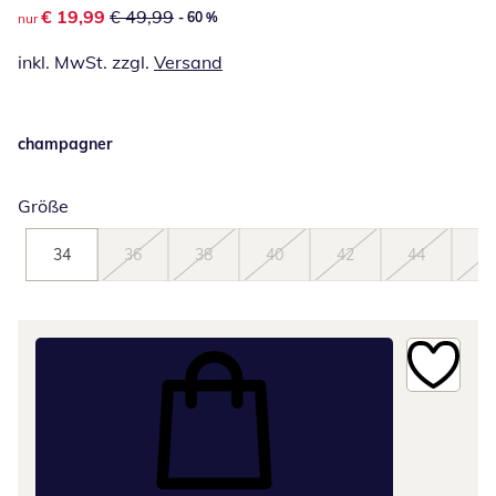
reduzierter Preis € 19,99, vorheriger Preis: € 49,99
€ 19,99
€ 49,99
- 60 %
nur
inkl. MwSt. zzgl.
Versand
champagner
Größe
34
36
38
40
42
44
46