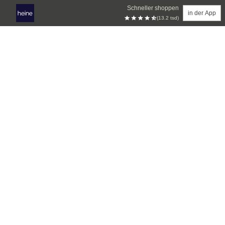
Schneller shoppen
in der App
(13.2 tsd)
Zum Hauptinhalt springen