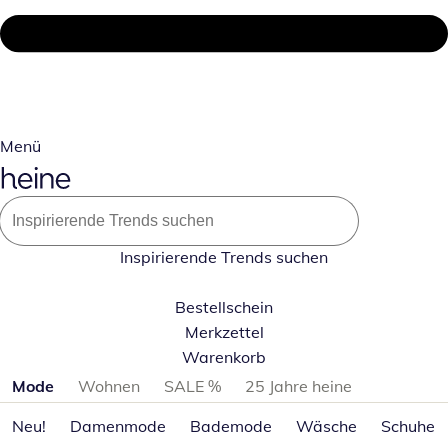
Menü
Inspirierende Trends suchen
Bestellschein
Merkzettel
Warenkorb
Produktkategorien überspringen
Mode
Wohnen
SALE %
25 Jahre heine
Neu!
Damenmode
Bademode
Wäsche
Schuhe