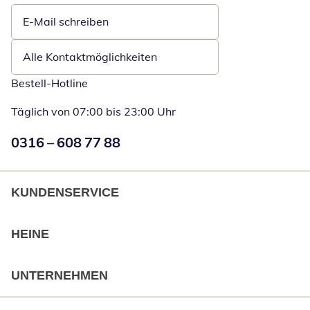
E-Mail schreiben
Öffnet E-Mail-Client
Alle Kontaktmöglichkeiten
Bestell-Hotline
Täglich von 07:00 bis 23:00 Uhr
Numéro de téléphone:
0316 – 608 77 88
Öffnet Telefon
KUNDENSERVICE
HEINE
UNTERNEHMEN