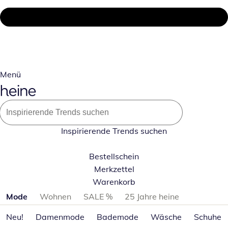
Menü
Inspirierende Trends suchen
Bestellschein
Merkzettel
Warenkorb
Produktkategorien überspringen
Mode
Wohnen
SALE %
25 Jahre heine
Neu!
Damenmode
Bademode
Wäsche
Schuhe