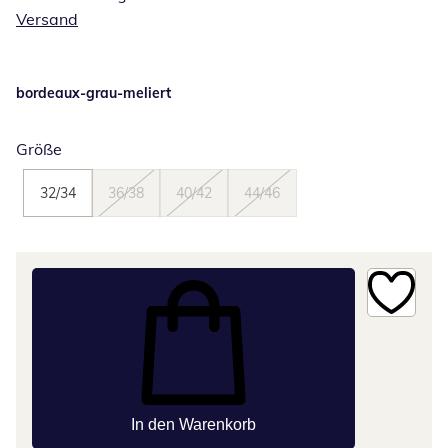
Versand
bordeaux-grau-meliert
Größe
32/34
36/38
40/42
44/46
In den Warenkorb