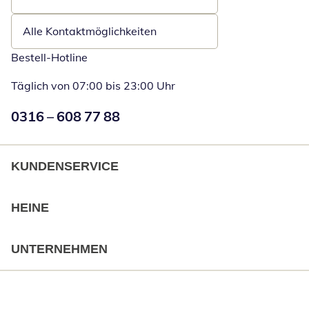
Öffnet E-Mail-Client
Alle Kontaktmöglichkeiten
Bestell-Hotline
Täglich von 07:00 bis 23:00 Uhr
Numéro de téléphone:
0316 – 608 77 88
Öffnet Telefon
KUNDENSERVICE
HEINE
UNTERNEHMEN