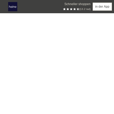
Schneller shoppen
in der App
(13.2 tsd)
Zum Hauptinhalt springen