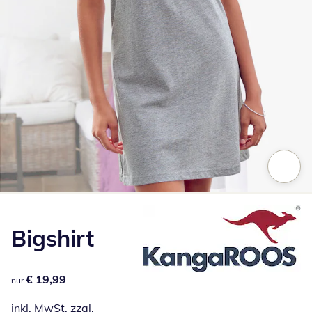
Zum Vergrößern auf das Bild klicken
Bigshirt
€ 19,99
€ 19,99
nur
inkl. MwSt. zzgl.