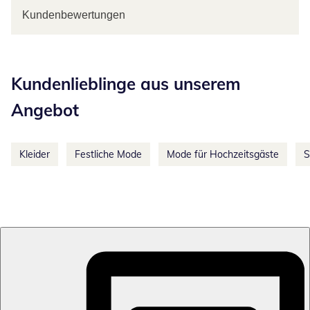
Kundenbewertungen
Kategorie-Empfehlungen überspringen
Kundenlieblinge aus unserem
Angebot
Kleider
Festliche Mode
Mode für Hochzeitsgäste
S