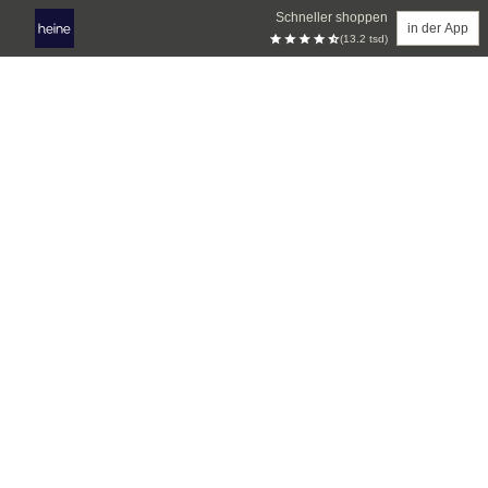
Schneller shoppen
in der App
(13.2 tsd)
Zum Hauptinhalt springen