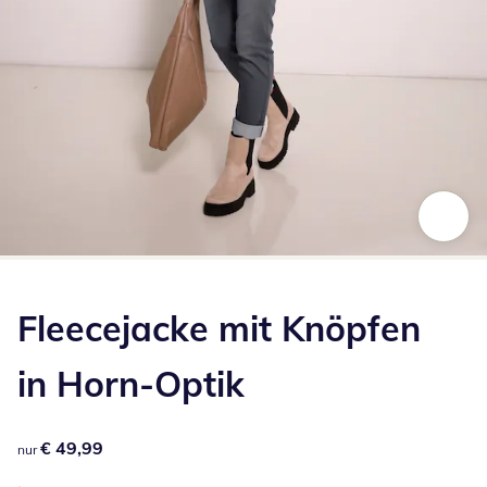
Zum Vergrößern auf das Bild klicken
Fleecejacke mit Knöpfen
in Horn-Optik
€ 49,99
€ 49,99
nur