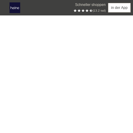
Schneller shoppen
in der App
(13.2 tsd)
Zum Hauptinhalt springen