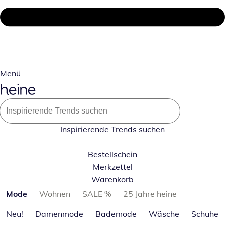
Menü
Inspirierende Trends suchen
Bestellschein
Merkzettel
Warenkorb
Produktkategorien überspringen
Mode
Wohnen
SALE %
25 Jahre heine
Neu!
Damenmode
Bademode
Wäsche
Schuhe