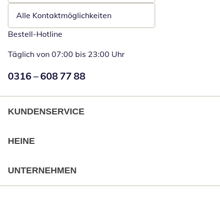
Alle Kontaktmöglichkeiten
Bestell-Hotline
Täglich von 07:00 bis 23:00 Uhr
Numéro de téléphone:
0316 – 608 77 88
Öffnet Telefon
KUNDENSERVICE
HEINE
UNTERNEHMEN