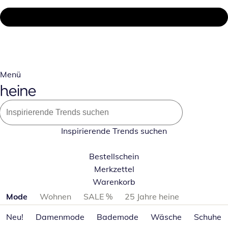
Menü
Inspirierende Trends suchen
Bestellschein
Merkzettel
Warenkorb
Produktkategorien überspringen
Mode
Wohnen
SALE %
25 Jahre heine
Neu!
Damenmode
Bademode
Wäsche
Schuhe