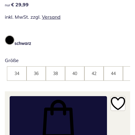
€ 29,99
€ 29,99
nur
inkl. MwSt. zzgl.
Versand
schwarz
Größe
34
36
38
40
42
44
46