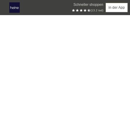
Schneller shoppen
in der App
(13.2 tsd)
Zum Hauptinhalt springen