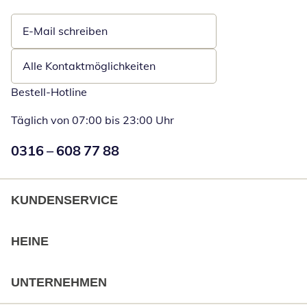
E-Mail schreiben
Öffnet E-Mail-Client
Alle Kontaktmöglichkeiten
Bestell-Hotline
Täglich von 07:00 bis 23:00 Uhr
Numéro de téléphone:
0316 – 608 77 88
Öffnet Telefon
KUNDENSERVICE
HEINE
UNTERNEHMEN