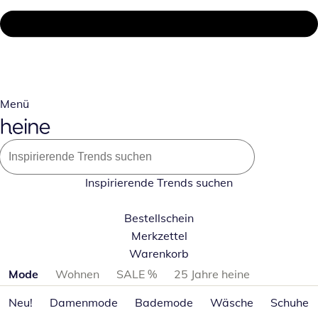
Menü
Inspirierende Trends suchen
Bestellschein
Merkzettel
Warenkorb
Produktkategorien überspringen
Mode
Wohnen
SALE %
25 Jahre heine
Neu!
Damenmode
Bademode
Wäsche
Schuhe