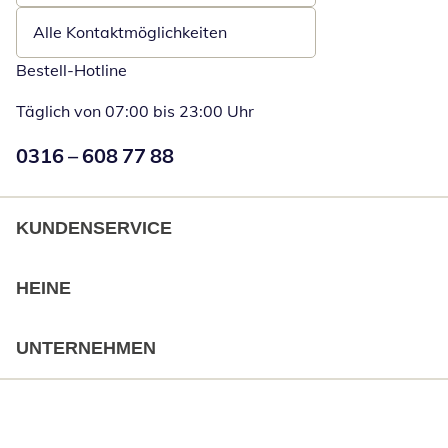
Alle Kontaktmöglichkeiten
Bestell-Hotline
Täglich von 07:00 bis 23:00 Uhr
Numéro de téléphone:
0316 – 608 77 88
Öffnet Telefon
KUNDENSERVICE
HEINE
UNTERNEHMEN