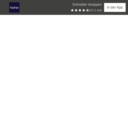
Schneller shoppen
in der App
(13.2 tsd)
Zum Hauptinhalt springen