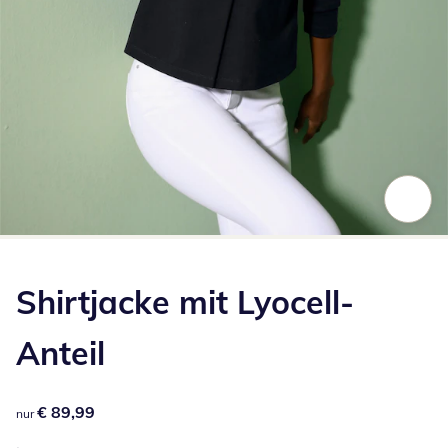
Zum Vergrößern auf das Bild klicken
Shirtjacke mit Lyocell-
Anteil
€ 89,99
€ 89,99
nur