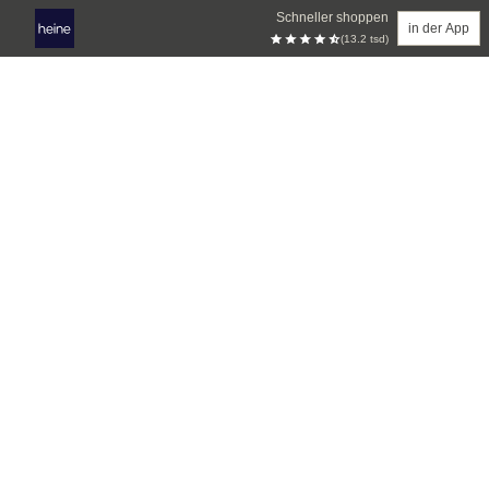
Schneller shoppen
in der App
(13.2 tsd)
Zum Hauptinhalt springen