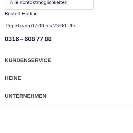
Alle Kontaktmöglichkeiten
Bestell-Hotline
Täglich von 07:00 bis 23:00 Uhr
Numéro de téléphone:
0316 – 608 77 88
Öffnet Telefon
KUNDENSERVICE
HEINE
UNTERNEHMEN