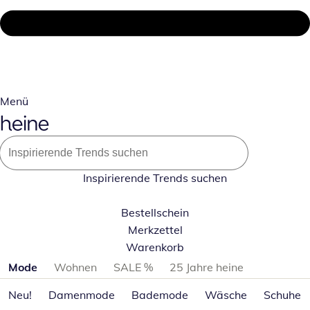
Menü
Inspirierende Trends suchen
Bestellschein
Merkzettel
Warenkorb
Produktkategorien überspringen
Mode
Wohnen
SALE %
25 Jahre heine
Neu!
Damenmode
Bademode
Wäsche
Schuhe