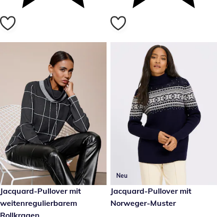
Neu
€ 79,99
Jacquard-Pullover mit
€ 39,99
Jacquard-Pullover mit
weitenregulierbarem
Norweger-Muster
Rollkragen