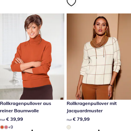
€ 39,99
Rollkragenpullover aus
€ 79,99
Rollkragenpullover mit
reiner Baumwolle
Jacquardmuster
€ 39,99
€ 39,99
€ 79,99
€ 79,99
nur
nur
+9