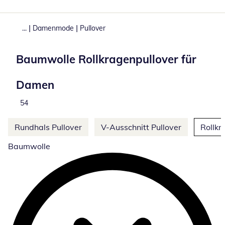
|
|
...
Damenmode
Pullover
Baumwolle Rollkragenpullover für
Damen
Total number of products:
54
Weitere Kategorien überspringen
Rundhals Pullover
V-Ausschnitt Pullover
Rollkr
Baumwolle