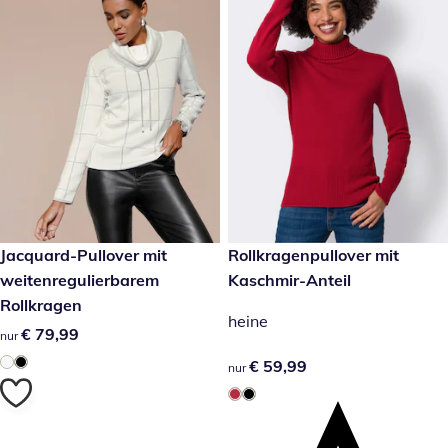
€ 79,99
Jacquard-Pullover mit
€ 59,99
Rollkragenpullover mit
weitenregulierbarem
Kaschmir-Anteil
Rollkragen
heine
€ 79,99
€ 79,99
nur
€ 59,99
€ 59,99
nur