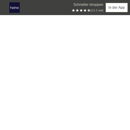
Schneller shoppen
in der App
(13.2 tsd)
Zum Hauptinhalt springen