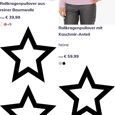
€ 39,99
Rollkragenpullover aus
reiner Baumwolle
€ 39,99
€ 39,99
nur
+9
€ 59,99
Rollkragenpullover mit
Kaschmir-Anteil
heine
€ 59,99
€ 59,99
nur