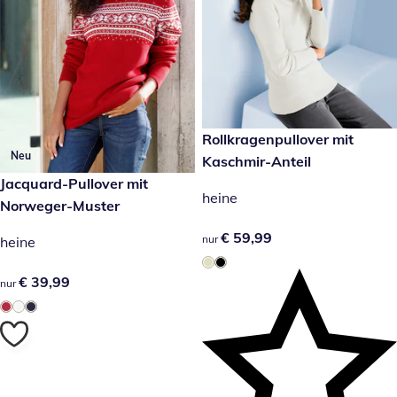
€ 59,99
Rollkragenpullover mit
Neu
Kaschmir-Anteil
€ 39,99
Jacquard-Pullover mit
heine
Norweger-Muster
€ 59,99
€ 59,99
nur
heine
€ 39,99
€ 39,99
nur