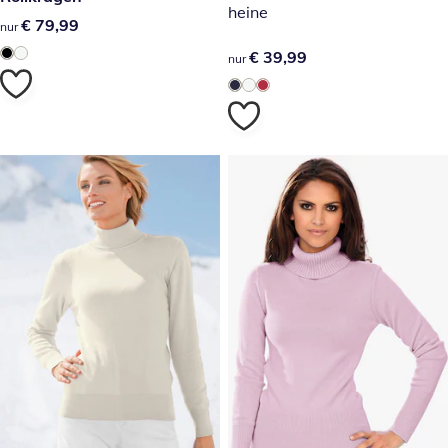
heine
€ 79,99
€ 79,99
nur
€ 39,99
€ 39,99
nur