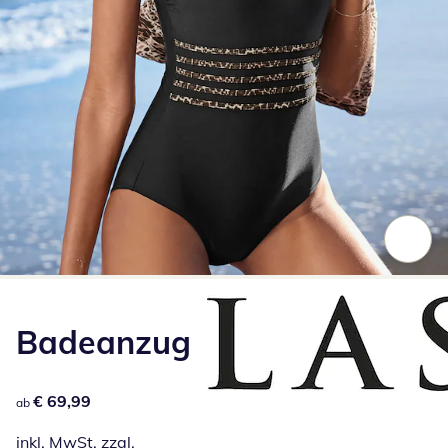
Zum Vergrößern auf das Bild klicken
Badeanzug
€ 69,99
€ 69,99
ab
inkl. MwSt. zzgl.