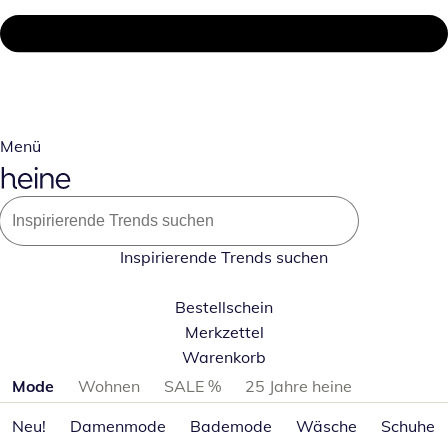
Menü
Inspirierende Trends suchen
Bestellschein
Merkzettel
Warenkorb
Produktkategorien überspringen
Mode
Wohnen
SALE %
25 Jahre heine
Neu!
Damenmode
Bademode
Wäsche
Schuhe