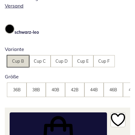
Versand
schwarz-leo
Variante
Cup B
Cup C
Cup D
Cup E
Cup F
Größe
36B
38B
40B
42B
44B
46B
48