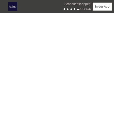
Schneller shoppen
in der App
(13.2 tsd)
Zum Hauptinhalt springen