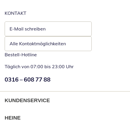
KONTAKT
E-Mail schreiben
Öffnet E-Mail-Client
Alle Kontaktmöglichkeiten
Bestell-Hotline
Täglich von 07:00 bis 23:00 Uhr
Numéro de téléphone:
0316 – 608 77 88
Öffnet Telefon
KUNDENSERVICE
HEINE