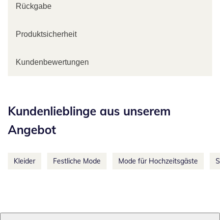
Rückgabe
Produktsicherheit
Kundenbewertungen
Kategorie-Empfehlungen überspringen
Kundenlieblinge aus unserem
Angebot
Kleider
Festliche Mode
Mode für Hochzeitsgäste
S