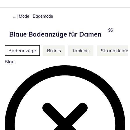
|
|
...
Mode
Bademode
Total numbe
96
Blaue Badeanzüge für Damen
Weitere Kategorien überspringen
Badeanzüge
Bikinis
Tankinis
Strandkleider
Blau