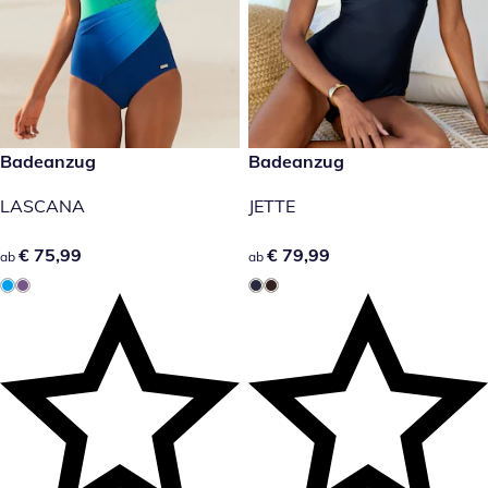
€ 75,99
Badeanzug
€ 79,99
Badeanzug
LASCANA
JETTE
€ 75,99
€ 75,99
€ 79,99
€ 79,99
ab
ab