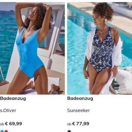
€ 69,99
Badeanzug
€ 77,99
Badeanzug
s.Oliver
Sunseeker
€ 69,99
€ 69,99
€ 77,99
€ 77,99
ab
ab