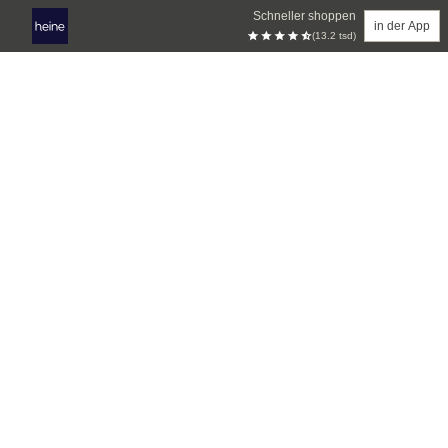
Schneller shoppen
in der App
(13.2 tsd)
Zum Hauptinhalt springen