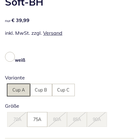
Soft-BH
€ 39,99
€ 39,99
nur
inkl. MwSt. zzgl.
Versand
weiß
Variante
Cup A
Cup B
Cup C
Größe
70A
75A
80A
85A
90A