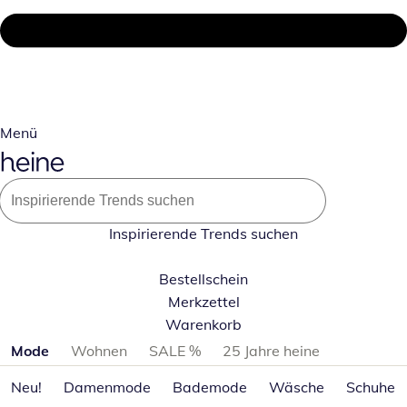
Menü
Inspirierende Trends suchen
Bestellschein
Merkzettel
Warenkorb
Produktkategorien überspringen
Mode
Wohnen
SALE %
25 Jahre heine
Neu!
Damenmode
Bademode
Wäsche
Schuhe