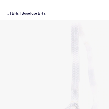
|
|
...
BHs
Bügellose BH´s