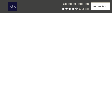
Schneller shoppen
in der App
(13.2 tsd)
Zum Hauptinhalt springen