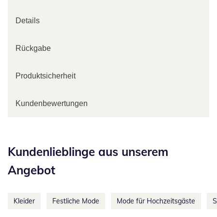
Details
Rückgabe
Produktsicherheit
Kundenbewertungen
Kategorie-Empfehlungen überspringen
Kundenlieblinge aus unserem
Angebot
Kleider
Festliche Mode
Mode für Hochzeitsgäste
S