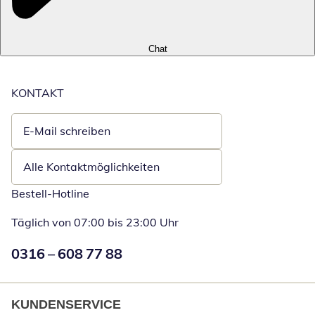
Chat
KONTAKT
E-Mail schreiben
Öffnet E-Mail-Client
Alle Kontaktmöglichkeiten
Bestell-Hotline
Täglich von 07:00 bis 23:00 Uhr
Numéro de téléphone:
0316 – 608 77 88
Öffnet Telefon
KUNDENSERVICE