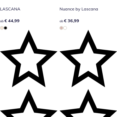
LASCANA
Nuance by Lascana
€ 44,99
€ 44,99
€ 36,99
€ 36,99
ab
ab