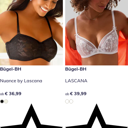
€ 36,99
Bügel-BH
€ 39,99
Bügel-BH
Nuance by Lascana
LASCANA
€ 36,99
€ 36,99
€ 39,99
€ 39,99
ab
ab