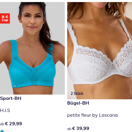
2 Stück
€ 29,99
Sport-BH
€ 39,99
Bügel-BH
H.I.S
petite fleur by Lascana
€ 29,99
€ 29,99
ab
€ 39,99
€ 39,99
ab