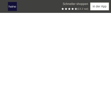
Schneller shoppen
in der App
(13.2 tsd)
Zum Hauptinhalt springen