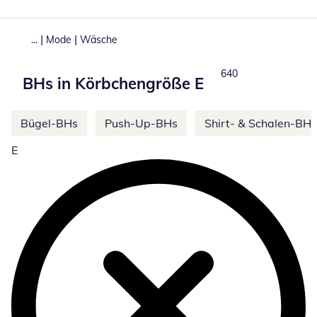
|
|
...
Mode
Wäsche
Total number of prod
640
BHs in Körbchengröße E
Weitere Kategorien überspringen
Bügel-BHs
Push-Up-BHs
Shirt- & Schalen-BHs
E