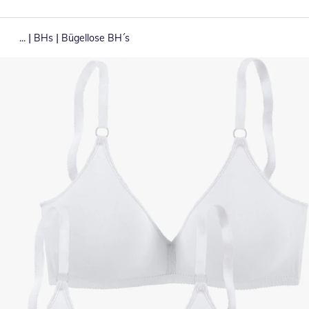
|
|
...
BHs
Bügellose BH´s