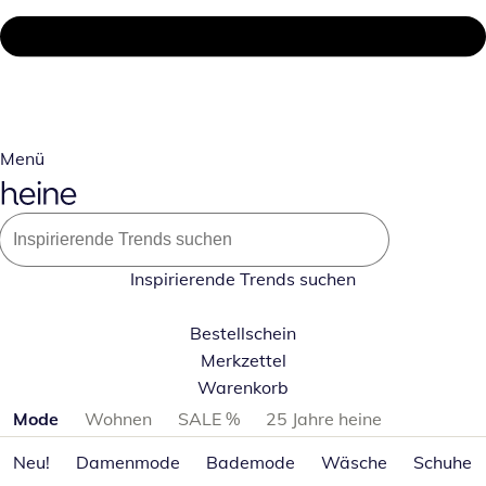
Menü
Inspirierende Trends suchen
Bestellschein
Merkzettel
Warenkorb
Produktkategorien überspringen
Mode
Wohnen
SALE %
25 Jahre heine
Neu!
Damenmode
Bademode
Wäsche
Schuhe