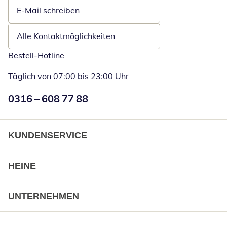
E-Mail schreiben
Öffnet E-Mail-Client
Alle Kontaktmöglichkeiten
Bestell-Hotline
Täglich von 07:00 bis 23:00 Uhr
Numéro de téléphone:
0316 – 608 77 88
Öffnet Telefon
KUNDENSERVICE
HEINE
UNTERNEHMEN