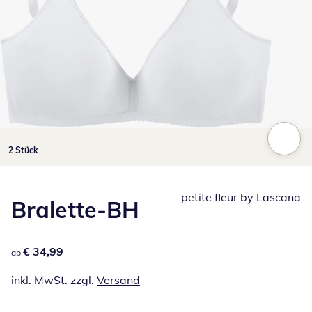
Zum Vergrößern auf das Bild klicken
2 Stück
petite fleur by Lascana
Bralette-BH
€ 34,99
€ 34,99
ab
inkl. MwSt. zzgl.
Versand