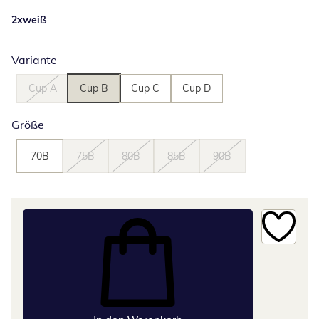
2xweiß
Variante
Cup A
Cup B
Cup C
Cup D
Größe
70B
75B
80B
85B
90B