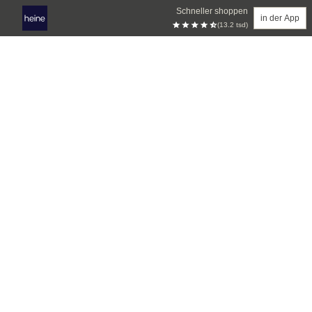
Schneller shoppen
in der App
(13.2 tsd)
Zum Hauptinhalt springen