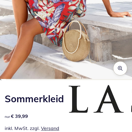
Zum Vergrößern auf das Bild klicken
Sommerkleid
€ 39,99
€ 39,99
nur
inkl. MwSt. zzgl.
Versand