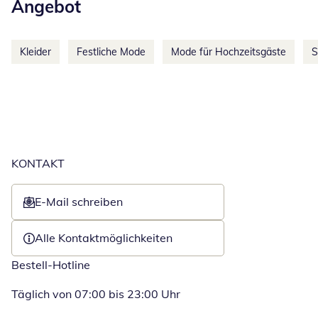
Angebot
Kleider
Festliche Mode
Mode für Hochzeitsgäste
S
KONTAKT
E-Mail schreiben
Öffnet E-Mail-Client
Alle Kontaktmöglichkeiten
Bestell-Hotline
Täglich von 07:00 bis 23:00 Uhr