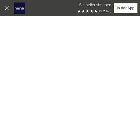
Schneller shoppen
in der App
(13.2 tsd)
Zum Hauptinhalt springen