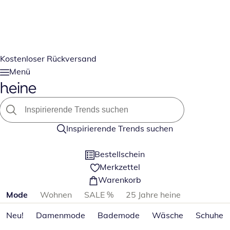
Kostenloser Rückversand
Menü
Inspirierende Trends suchen
Bestellschein
Merkzettel
Warenkorb
Produktkategorien überspringen
Mode
Wohnen
SALE %
25 Jahre heine
Neu!
Damenmode
Bademode
Wäsche
Schuhe