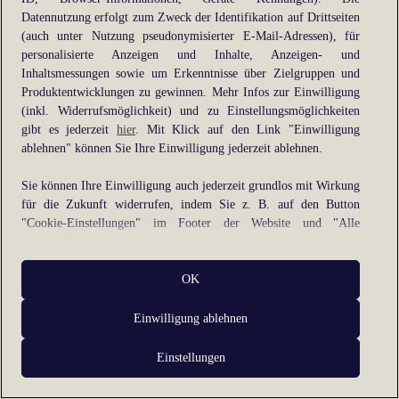
Datennutzung erfolgt zum Zweck der Identifikation auf Drittseiten
information).
(auch unter Nutzung pseudonymisierter E-Mail-Adressen), für
personalisierte Anzeigen und Inhalte, Anzeigen- und
Inhaltsmessungen sowie um Erkenntnisse über Zielgruppen und
Produktentwicklungen zu gewinnen. Mehr Infos zur Einwilligung
(inkl. Widerrufsmöglichkeit) und zu Einstellungsmöglichkeiten
gibt es jederzeit
hier
. Mit Klick auf den Link "Einwilligung
ablehnen" können Sie Ihre Einwilligung jederzeit ablehnen.
Sie können Ihre Einwilligung auch jederzeit grundlos mit Wirkung
für die Zukunft widerrufen, indem Sie z. B. auf den Button
"Cookie-Einstellungen" im Footer der Website und "Alle
ablehnen" klicken.
Datennutzungen
OK
Wir arbeiten mit Partnern zusammen, die von Ihrem Endgerät
Einwilligung ablehnen
abgerufene Daten (Trackingdaten) oder die von uns übermittelten
pseudonymisierten Daten zur Aussteuerung unserer Werbung sowie
Einstellungen
zu eigenen Zwecken (z.B. Profilbildungen) / zu Zwecken Dritter
verarbeiten. Vor diesem Hintergrund erfordert nicht nur die
Erhebung der Trackingdaten bzw. die Übermittlung Ihrer