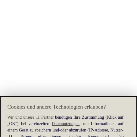
Cookies und andere Technologien erlauben?
Wir und unsere 11 Partner
benötigen Ihre Zustimmung (Klick auf
„OK”) bei vereinzelten
Datennutzungen
, um Informationen auf
Application error: a
client
-side exception has occurred while
einem Gerät zu speichern und/oder abzurufen (IP-Adresse, Nutzer-
loading
www.heine.at
(see the
browser console
for more
ID, Browser-Informationen, Geräte Kennungen). Die