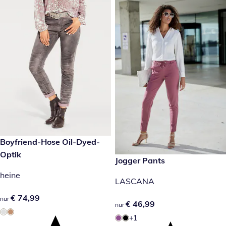
€ 74,99
Boyfriend-Hose Oil-Dyed-
Optik
€ 46,99
Jogger Pants
heine
LASCANA
€ 74,99
€ 74,99
nur
€ 46,99
€ 46,99
nur
+1