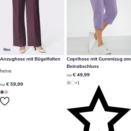
Neu
€ 59,99
Anzughose mit Bügelfalten
€ 49,99
Caprihose mit Gummizug am
Beinabschluss
heine
€ 49,99
€ 49,99
nur
+1
€ 59,99
€ 59,99
nur