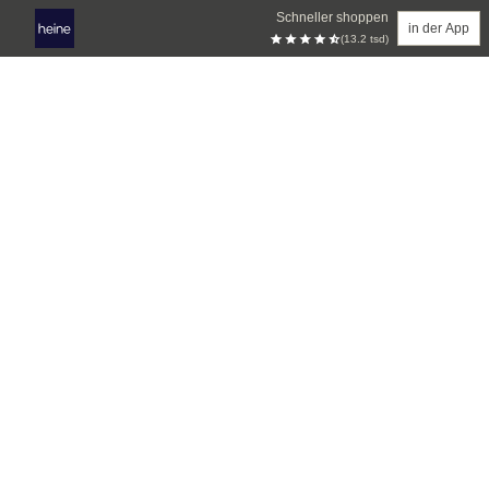
Schneller shoppen
in der App
(13.2 tsd)
Zum Hauptinhalt springen