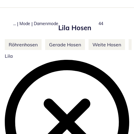
|
|
...
Mode
Damenmode
Total number of pr
44
Lila Hosen
Weitere Kategorien überspringen
Röhrenhosen
Gerade Hosen
Weite Hosen
Lila