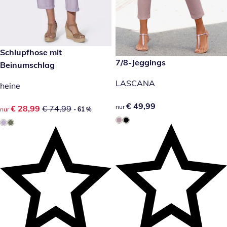
reduzierter Preis € 28,99, vorheriger Preis: € 74,99
Schlupfhose mit
- 61 %
€ 49,99
7/8-Jeggings
Beinumschlag
LASCANA
heine
€ 49,99
€ 49,99
nur
reduzierter Preis € 28,99, vorheriger Preis: € 74,99
€ 28,99
€ 74,99
nur
- 61 %