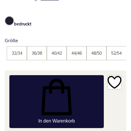
bedruckt
Größe
32/34
36/38
40/42
44/46
48/50
52/54
In den Warenkorb