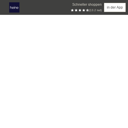
Schneller shoppen
in der App
(13.2 tsd)
Zum Hauptinhalt springen