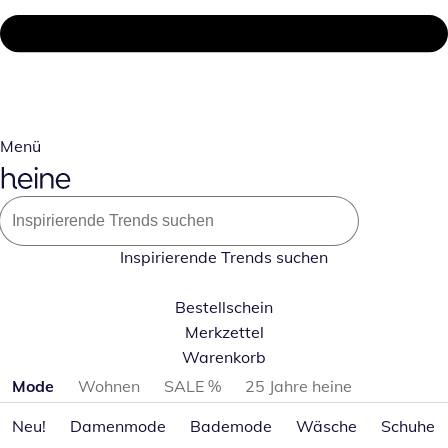
Menü
Inspirierende Trends suchen
Bestellschein
Merkzettel
Warenkorb
Produktkategorien überspringen
Mode
Wohnen
SALE %
25 Jahre heine
Neu!
Damenmode
Bademode
Wäsche
Schuhe