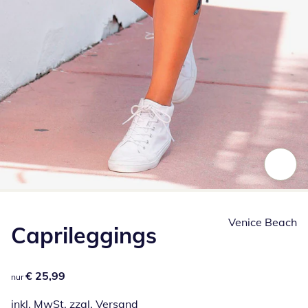
Zum Vergrößern auf das Bild klicken
Venice Beach
Caprileggings
€ 25,99
€ 25,99
nur
inkl. MwSt. zzgl.
Versand