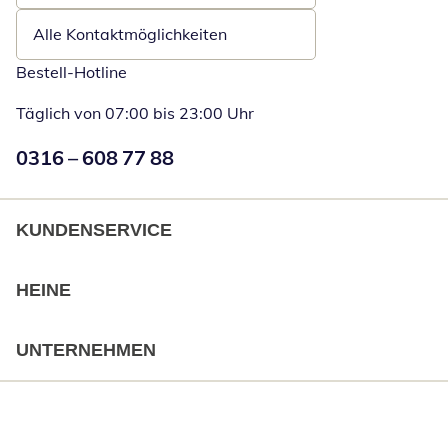
Alle Kontaktmöglichkeiten
Bestell-Hotline
Täglich von 07:00 bis 23:00 Uhr
Numéro de téléphone:
0316 – 608 77 88
Öffnet Telefon
KUNDENSERVICE
HEINE
UNTERNEHMEN