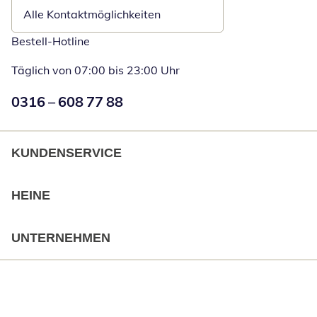
Alle Kontaktmöglichkeiten
Bestell-Hotline
Täglich von 07:00 bis 23:00 Uhr
Numéro de téléphone:
0316 – 608 77 88
Öffnet Telefon
KUNDENSERVICE
HEINE
UNTERNEHMEN