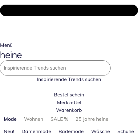
Menü
Inspirierende Trends suchen
Bestellschein
Merkzettel
Warenkorb
Produktkategorien überspringen
Mode
Wohnen
SALE %
25 Jahre heine
Neu!
Damenmode
Bademode
Wäsche
Schuhe