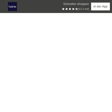
Schneller shoppen
in der App
(13.2 tsd)
Zum Hauptinhalt springen