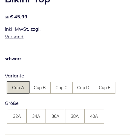
€ 45,99
€ 45,99
ab
inkl. MwSt. zzgl.
Versand
schwarz
Variante
Cup A
Cup B
Cup C
Cup D
Cup E
Größe
32A
34A
36A
38A
40A