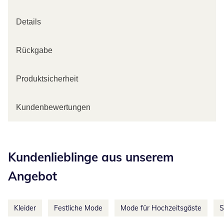
Details
Rückgabe
Produktsicherheit
Kundenbewertungen
Kategorie-Empfehlungen überspringen
Kundenlieblinge aus unserem
Angebot
Kleider
Festliche Mode
Mode für Hochzeitsgäste
S