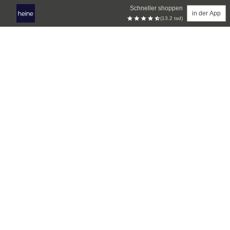
Schneller shoppen
in der App
(13.2 tsd)
Zum Hauptinhalt springen