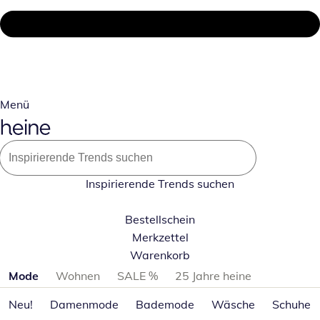
Menü
Inspirierende Trends suchen
Bestellschein
Merkzettel
Warenkorb
Produktkategorien überspringen
Mode
Wohnen
SALE %
25 Jahre heine
Neu!
Damenmode
Bademode
Wäsche
Schuhe