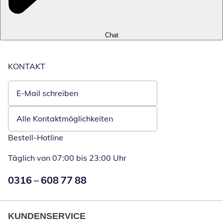
Chat
KONTAKT
E-Mail schreiben
Öffnet E-Mail-Client
Alle Kontaktmöglichkeiten
Bestell-Hotline
Täglich von 07:00 bis 23:00 Uhr
Numéro de téléphone:
0316 – 608 77 88
Öffnet Telefon
KUNDENSERVICE