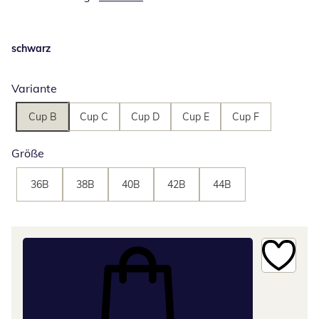
schwarz
Variante
Cup B
Cup C
Cup D
Cup E
Cup F
Größe
36B
38B
40B
42B
44B