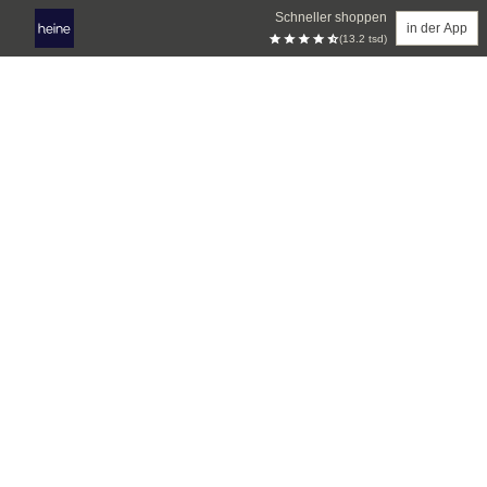
Schneller shoppen
in der App
(13.2 tsd)
Zum Hauptinhalt springen