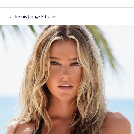
|
|
...
Bikinis
Bügel-Bikinis