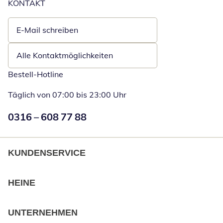
KONTAKT
E-Mail schreiben
Öffnet E-Mail-Client
Alle Kontaktmöglichkeiten
Bestell-Hotline
Täglich von 07:00 bis 23:00 Uhr
Numéro de téléphone:
0316 – 608 77 88
Öffnet Telefon
KUNDENSERVICE
HEINE
UNTERNEHMEN