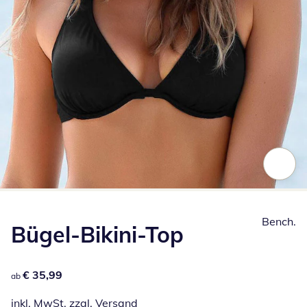
Zum Vergrößern auf das Bild klicken
Bench.
Bügel-Bikini-Top
€ 35,99
€ 35,99
ab
inkl. MwSt. zzgl.
Versand