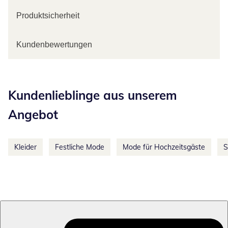
Produktsicherheit
Kundenbewertungen
Kategorie-Empfehlungen überspringen
Kundenlieblinge aus unserem
Angebot
Kleider
Festliche Mode
Mode für Hochzeitsgäste
S