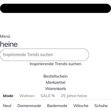
Menü
Inspirierende Trends suchen
Bestellschein
Merkzettel
Warenkorb
Produktkategorien überspringen
Mode
Wohnen
SALE %
25 Jahre heine
Neu!
Damenmode
Bademode
Wäsche
Schuhe