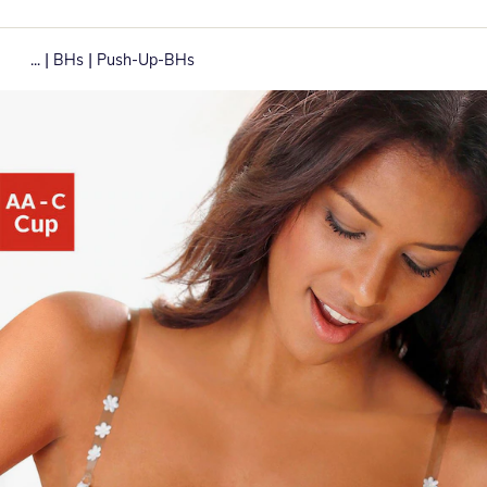
|
|
...
BHs
Push-Up-BHs