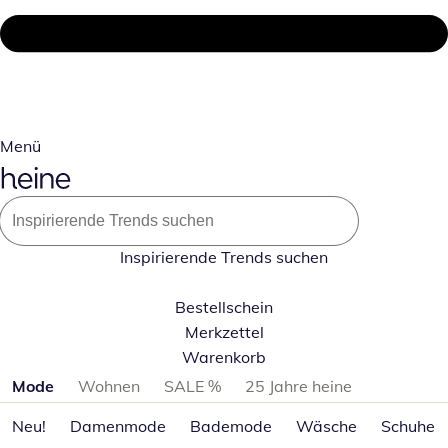
Menü
Inspirierende Trends suchen
Bestellschein
Merkzettel
Warenkorb
Produktkategorien überspringen
Mode
Wohnen
SALE %
25 Jahre heine
Neu!
Damenmode
Bademode
Wäsche
Schuhe