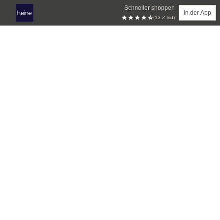
Schneller shoppen
in der App
(13.2 tsd)
Zum Hauptinhalt springen