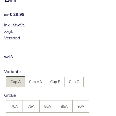
€ 29,99
€ 29,99
nur
inkl. MwSt.
zzgl.
Versand
weiß
Variante
Cup A
Cup AA
Cup B
Cup C
Größe
70A
75A
80A
85A
90A