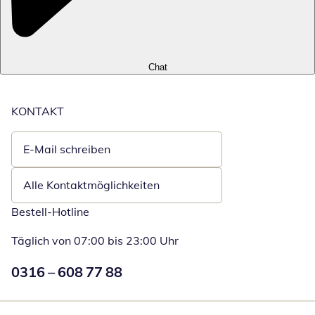
Chat
KONTAKT
E-Mail schreiben
Öffnet E-Mail-Client
Alle Kontaktmöglichkeiten
Bestell-Hotline
Täglich von 07:00 bis 23:00 Uhr
Numéro de téléphone:
0316 – 608 77 88
Öffnet Telefon