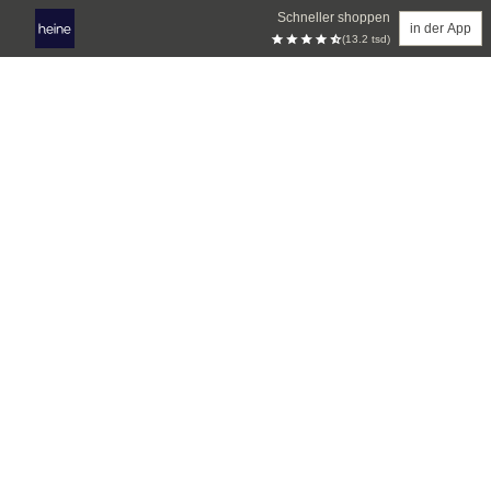
Schneller shoppen
in der App
(13.2 tsd)
Zum Hauptinhalt springen