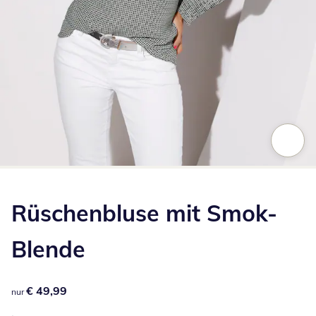
Zum Vergrößern auf das Bild klicken
Rüschenbluse mit Smok-
Blende
€ 49,99
€ 49,99
nur