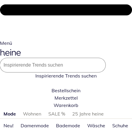
Menü
Inspirierende Trends suchen
Bestellschein
Merkzettel
Warenkorb
Produktkategorien überspringen
Mode
Wohnen
SALE %
25 Jahre heine
Neu!
Damenmode
Bademode
Wäsche
Schuhe