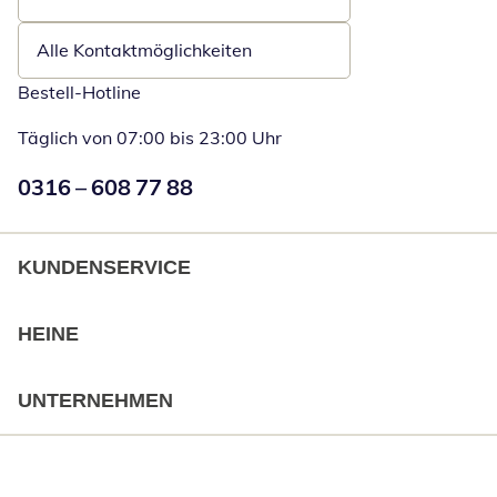
Öffnet E-Mail-Client
Alle Kontaktmöglichkeiten
Bestell-Hotline
Täglich von 07:00 bis 23:00 Uhr
Numéro de téléphone:
0316 – 608 77 88
Öffnet Telefon
KUNDENSERVICE
HEINE
UNTERNEHMEN