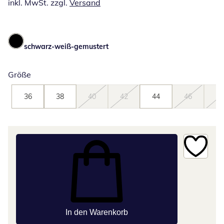
inkl. MwSt. zzgl.
Versand
schwarz-weiß-gemustert
Größe
36
38
40
42
44
46
48
In den Warenkorb