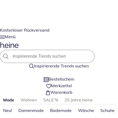
Kostenloser Rückversand
Menü
Inspirierende Trends suchen
Bestellschein
Merkzettel
Warenkorb
Produktkategorien überspringen
Mode
Wohnen
SALE %
25 Jahre heine
Neu!
Damenmode
Bademode
Wäsche
Schuhe