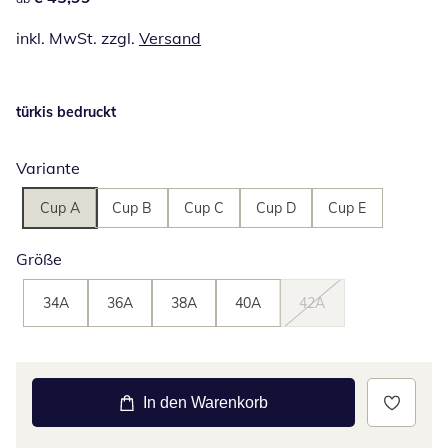
inkl. MwSt. zzgl.
Versand
türkis bedruckt
Variante
Cup A
Cup B
Cup C
Cup D
Cup E
Größe
34A
36A
38A
40A
42A
In den Warenkorb