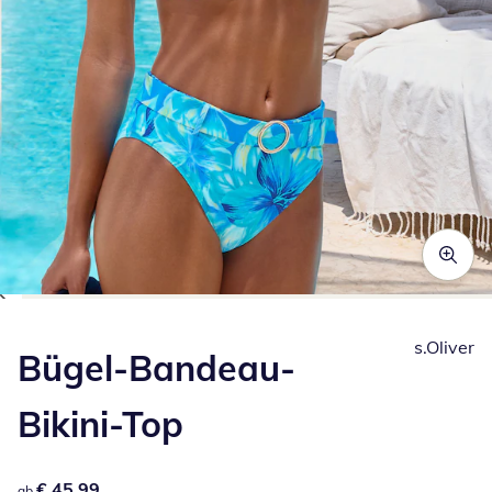
Zum Vergrößern auf das Bild klicken
s.Oliver
Bügel-Bandeau-
Bikini-Top
€ 45,99
€ 45,99
ab