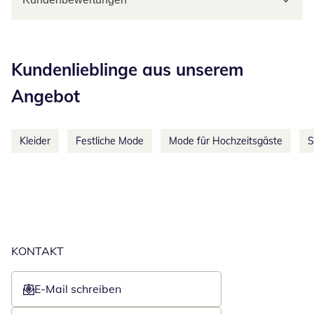
Kategorie-Empfehlungen überspringen
Kundenlieblinge aus unserem
Angebot
Kleider
Festliche Mode
Mode für Hochzeitsgäste
S
KONTAKT
E-Mail schreiben
Öffnet E-Mail-Client