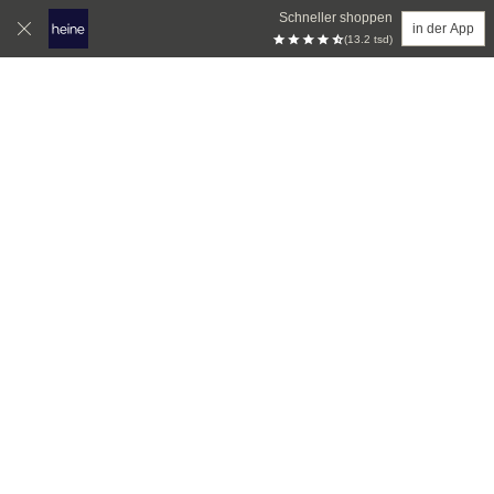
Schneller shoppen
in der App
(13.2 tsd)
Zum Hauptinhalt springen