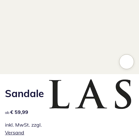
Sandale
€ 59,99
€ 59,99
ab
inkl. MwSt. zzgl.
Versand