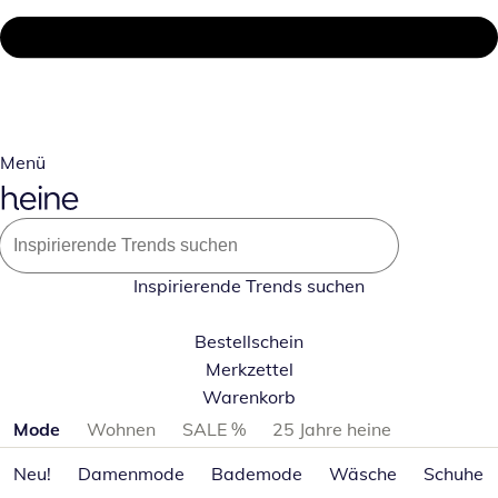
Menü
Inspirierende Trends suchen
Bestellschein
Merkzettel
Warenkorb
Produktkategorien überspringen
Mode
Wohnen
SALE %
25 Jahre heine
Neu!
Damenmode
Bademode
Wäsche
Schuhe