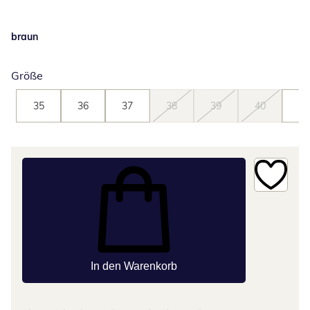
braun
Größe
35
36
37
38
39
40
41
In den Warenkorb