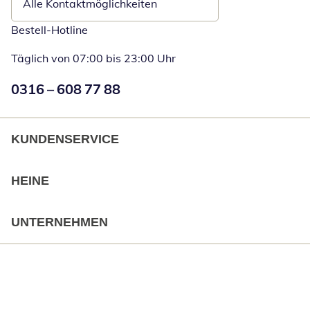
Alle Kontaktmöglichkeiten
Bestell-Hotline
Täglich von 07:00 bis 23:00 Uhr
Numéro de téléphone:
0316 – 608 77 88
Öffnet Telefon
KUNDENSERVICE
HEINE
UNTERNEHMEN