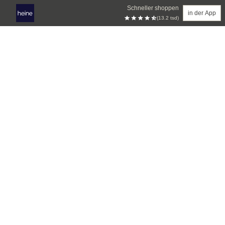
Schneller shoppen
in der App
(13.2 tsd)
Zum Hauptinhalt springen