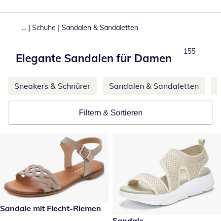
|
|
...
Schuhe
Sandalen & Sandaletten
Total numbe
155
Elegante Sandalen für Damen
Weitere Kategorien überspringen
Sneakers & Schnürer
Sandalen & Sandaletten
Filtern & Sortieren
€ 69,99
Sandale mit Flecht-Riemen
€ 49,99
Sandale