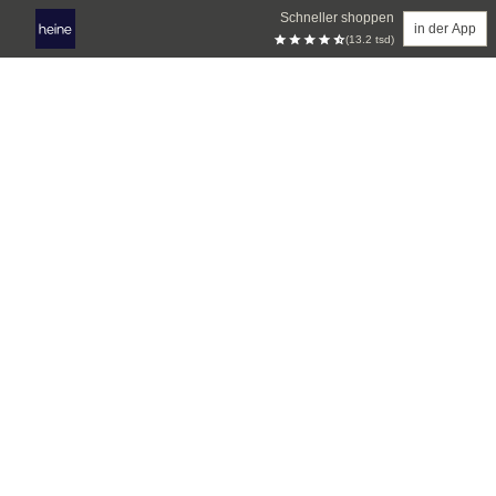
Schneller shoppen
in der App
(13.2 tsd)
Zum Hauptinhalt springen