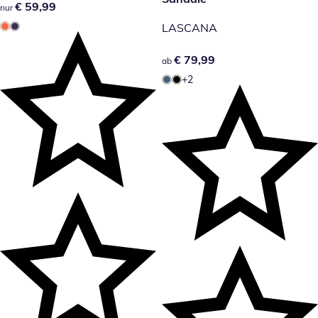
€ 59,99
€ 59,99
nur
LASCANA
€ 79,99
€ 79,99
ab
+2