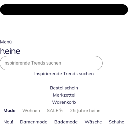
Menü
Inspirierende Trends suchen
Bestellschein
Merkzettel
Warenkorb
Produktkategorien überspringen
Mode
Wohnen
SALE %
25 Jahre heine
Neu!
Damenmode
Bademode
Wäsche
Schuhe