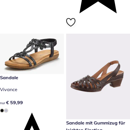
€ 59,99
Sandale
Vivance
€ 59,99
€ 59,99
nur
€ 74,99
Sandale mit Gummizug für