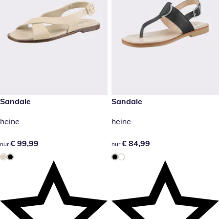
€ 99,99
Sandale
€ 84,99
Sandale
heine
heine
€ 99,99
€ 99,99
€ 84,99
€ 84,99
nur
nur