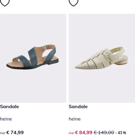
€ 74,99
Sandale
reduzierter Preis € 84,99, vor
Sandale
- 43 %
heine
heine
€ 74,99
€ 74,99
reduzierter Preis € 84,99, vor
€ 84,99
€ 149,00
nur
nur
- 43 %