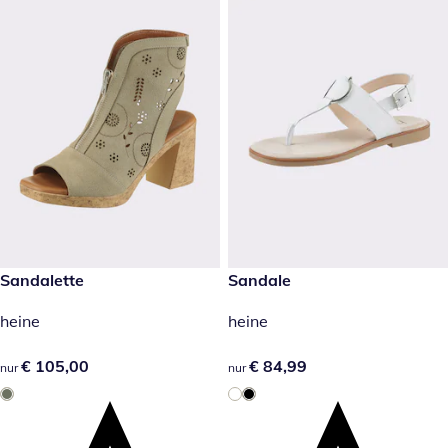
€ 105,00
Sandalette
€ 84,99
Sandale
heine
heine
€ 105,00
€ 105,00
€ 84,99
€ 84,99
nur
nur