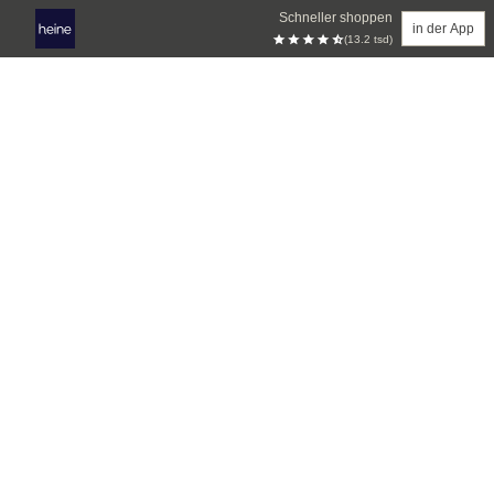
Schneller shoppen
in der App
(13.2 tsd)
Zum Hauptinhalt springen