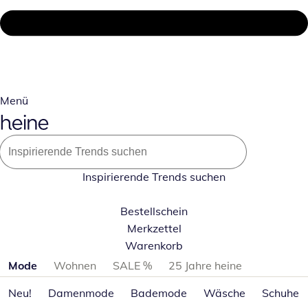
Menü
Inspirierende Trends suchen
Bestellschein
Merkzettel
Warenkorb
Produktkategorien überspringen
Mode
Wohnen
SALE %
25 Jahre heine
Neu!
Damenmode
Bademode
Wäsche
Schuhe