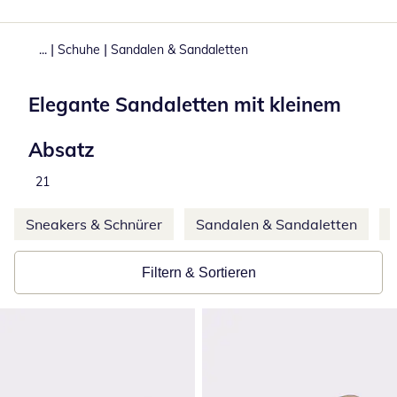
|
|
...
Schuhe
Sandalen & Sandaletten
Elegante Sandaletten mit kleinem
Absatz
Total number of products:
21
Weitere Kategorien überspringen
Sneakers & Schnürer
Sandalen & Sandaletten
Filtern & Sortieren