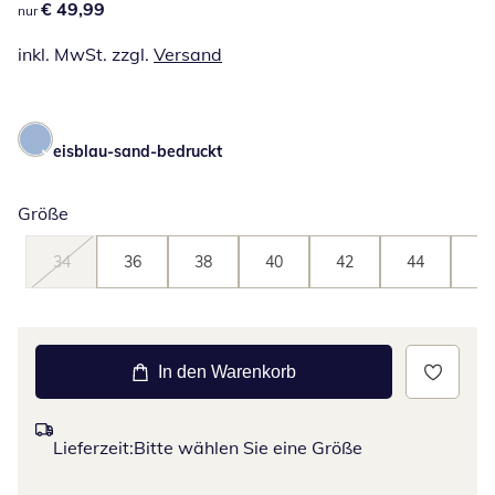
€ 49,99
€ 49,99
nur
inkl. MwSt. zzgl.
Versand
eisblau-sand-bedruckt
Größe
34
36
38
40
42
44
46
In den Warenkorb
Lieferzeit:
Bitte wählen Sie eine Größe