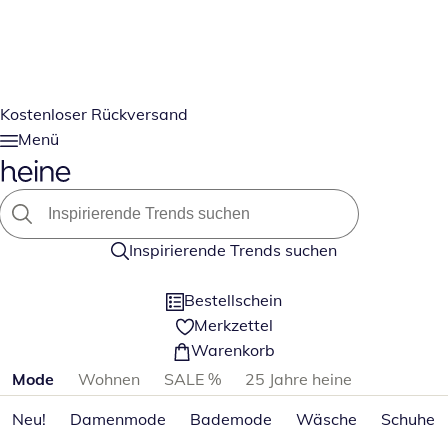
Kostenloser Rückversand
Menü
Inspirierende Trends suchen
Bestellschein
Merkzettel
Warenkorb
Produktkategorien überspringen
Mode
Wohnen
SALE %
25 Jahre heine
Neu!
Damenmode
Bademode
Wäsche
Schuhe