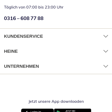
Täglich von 07:00 bis 23:00 Uhr
Numéro de téléphone:
0316 – 608 77 88
Öffnet Telefon
KUNDENSERVICE
HEINE
UNTERNEHMEN
Jetzt unsere App downloaden
Öffnet in neue