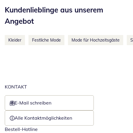
Kategorie-Empfehlungen überspringen
Kundenlieblinge aus unserem
Angebot
Kleider
Festliche Mode
Mode für Hochzeitsgäste
S
KONTAKT
E-Mail schreiben
Öffnet E-Mail-Client
Alle Kontaktmöglichkeiten
Bestell-Hotline