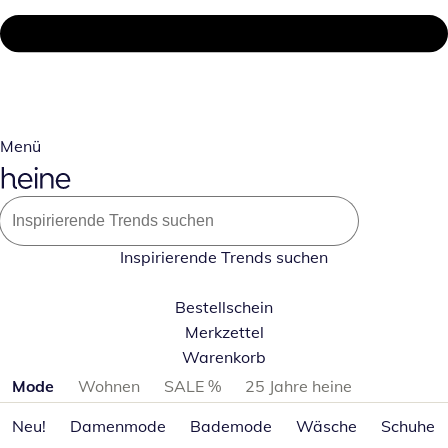
Menü
Inspirierende Trends suchen
Bestellschein
Merkzettel
Warenkorb
Produktkategorien überspringen
Mode
Wohnen
SALE %
25 Jahre heine
Neu!
Damenmode
Bademode
Wäsche
Schuhe