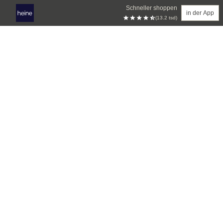
Schneller shoppen
in der App
(13.2 tsd)
Zum Hauptinhalt springen