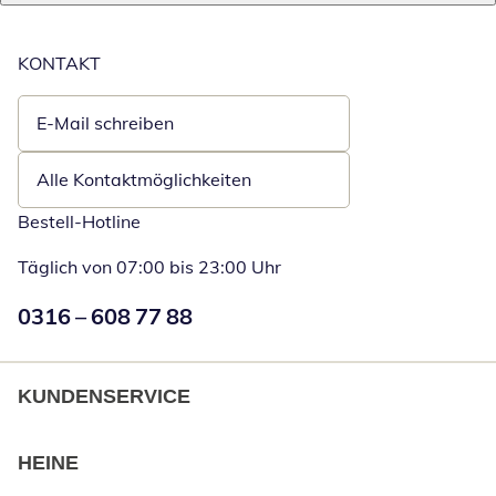
KONTAKT
E-Mail schreiben
Öffnet E-Mail-Client
Alle Kontaktmöglichkeiten
Bestell-Hotline
Täglich von 07:00 bis 23:00 Uhr
Numéro de téléphone:
0316 – 608 77 88
Öffnet Telefon
KUNDENSERVICE
HEINE