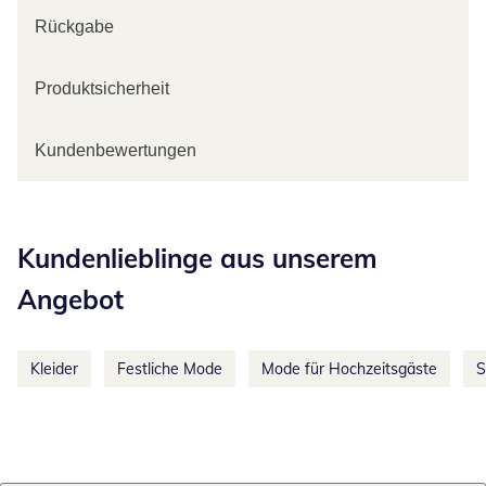
Rückgabe
Produktsicherheit
Kundenbewertungen
Kategorie-Empfehlungen überspringen
Kundenlieblinge aus unserem
Angebot
Kleider
Festliche Mode
Mode für Hochzeitsgäste
S