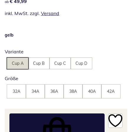
€ 49,99
€ 49,99
ab
inkl. MwSt. zzgl.
Versand
gelb
Variante
Cup A
Cup B
Cup C
Cup D
Größe
32A
34A
36A
38A
40A
42A