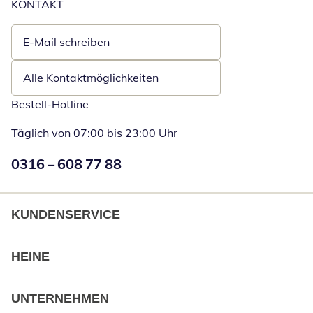
KONTAKT
E-Mail schreiben
Öffnet E-Mail-Client
Alle Kontaktmöglichkeiten
Bestell-Hotline
Täglich von 07:00 bis 23:00 Uhr
Numéro de téléphone:
0316 – 608 77 88
Öffnet Telefon
KUNDENSERVICE
HEINE
UNTERNEHMEN