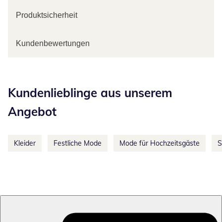
Produktsicherheit
Kundenbewertungen
Kategorie-Empfehlungen überspringen
Kundenlieblinge aus unserem
Angebot
Kleider
Festliche Mode
Mode für Hochzeitsgäste
S