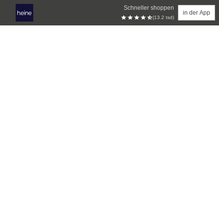
Schneller shoppen
in der App
(13.2 tsd)
Zum Hauptinhalt springen