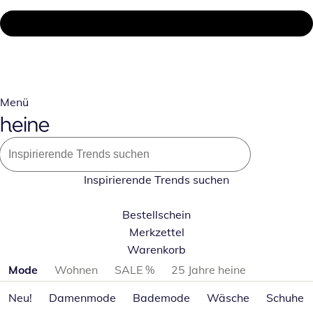
Menü
Inspirierende Trends suchen
Bestellschein
Merkzettel
Warenkorb
Produktkategorien überspringen
Mode
Wohnen
SALE %
25 Jahre heine
Neu!
Damenmode
Bademode
Wäsche
Schuhe