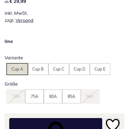
€ 29,99
€ 29,99
ab
inkl. MwSt.
zzgl.
Versand
lime
Variante
Cup A
Cup B
Cup C
Cup D
Cup E
Größe
70A
75A
80A
85A
90A