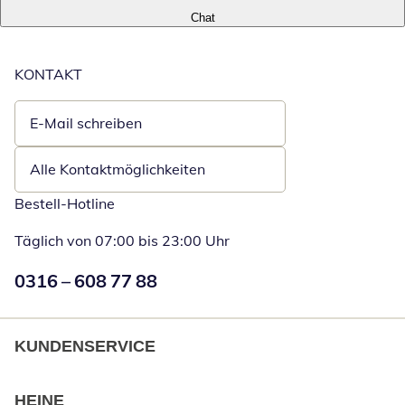
Chat
KONTAKT
E-Mail schreiben
Öffnet E-Mail-Client
Alle Kontaktmöglichkeiten
Bestell-Hotline
Täglich von 07:00 bis 23:00 Uhr
Numéro de téléphone:
0316 – 608 77 88
Öffnet Telefon
KUNDENSERVICE
HEINE