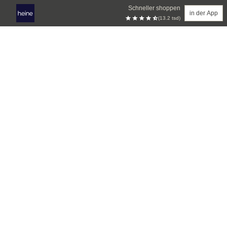
Schneller shoppen
in der App
(13.2 tsd)
Zum Hauptinhalt springen