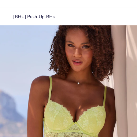
|
|
...
BHs
Push-Up-BHs