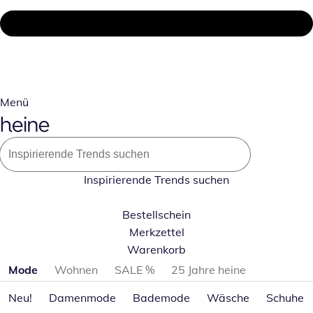
Menü
Inspirierende Trends suchen
Bestellschein
Merkzettel
Warenkorb
Produktkategorien überspringen
Mode
Wohnen
SALE %
25 Jahre heine
Neu!
Damenmode
Bademode
Wäsche
Schuhe