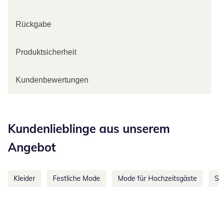
Rückgabe
Produktsicherheit
Kundenbewertungen
Kategorie-Empfehlungen überspringen
Kundenlieblinge aus unserem
Angebot
Kleider
Festliche Mode
Mode für Hochzeitsgäste
S