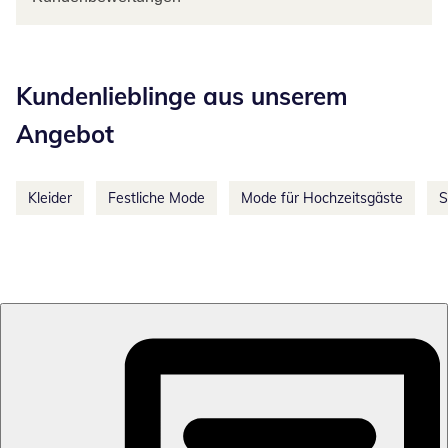
Kategorie-Empfehlungen überspringen
Kundenlieblinge aus unserem
Angebot
Kleider
Festliche Mode
Mode für Hochzeitsgäste
S