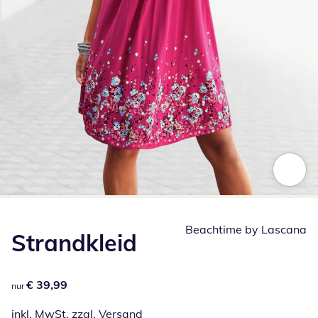
Zum Vergrößern auf das Bild klicken
Beachtime by Lascana
Strandkleid
€ 39,99
€ 39,99
nur
inkl. MwSt. zzgl.
Versand