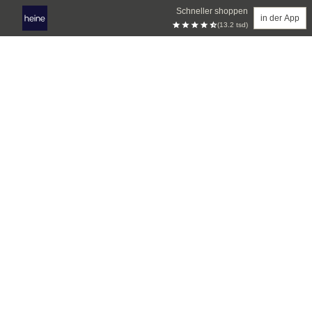
Schneller shoppen
in der App
(13.2 tsd)
Zum Hauptinhalt springen