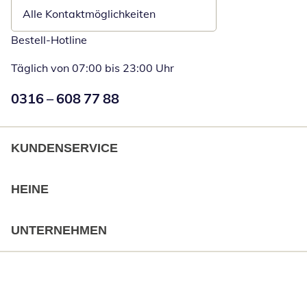
Alle Kontaktmöglichkeiten
Bestell-Hotline
Täglich von 07:00 bis 23:00 Uhr
Numéro de téléphone:
0316 – 608 77 88
Öffnet Telefon
KUNDENSERVICE
HEINE
UNTERNEHMEN