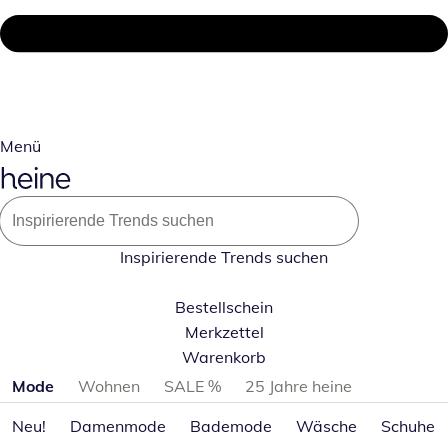
Menü
Inspirierende Trends suchen
Bestellschein
Merkzettel
Warenkorb
Produktkategorien überspringen
Mode
Wohnen
SALE %
25 Jahre heine
Neu!
Damenmode
Bademode
Wäsche
Schuhe