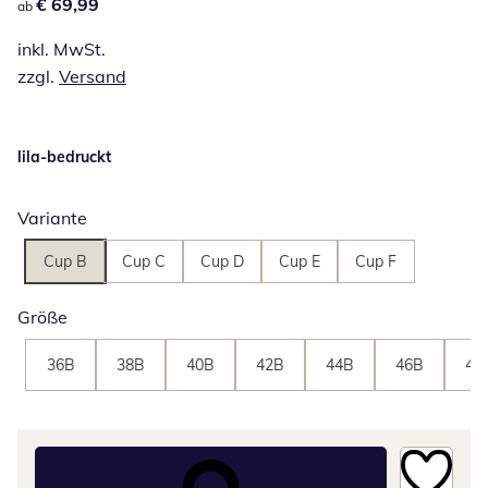
€ 69,99
€ 69,99
ab
inkl. MwSt.
zzgl.
Versand
lila-bedruckt
Variante
Cup B
Cup C
Cup D
Cup E
Cup F
Größe
36B
38B
40B
42B
44B
46B
48