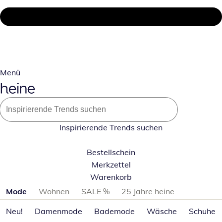
Menü
Inspirierende Trends suchen
Bestellschein
Merkzettel
Warenkorb
Produktkategorien überspringen
Mode
Wohnen
SALE %
25 Jahre heine
Neu!
Damenmode
Bademode
Wäsche
Schuhe