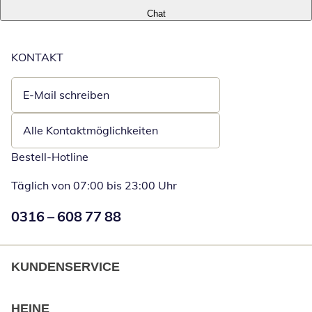
Chat
KONTAKT
E-Mail schreiben
Öffnet E-Mail-Client
Alle Kontaktmöglichkeiten
Bestell-Hotline
Täglich von 07:00 bis 23:00 Uhr
Numéro de téléphone:
0316 – 608 77 88
Öffnet Telefon
KUNDENSERVICE
HEINE