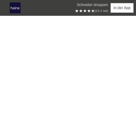
Schneller shoppen
in der App
(13.2 tsd)
Zum Hauptinhalt springen