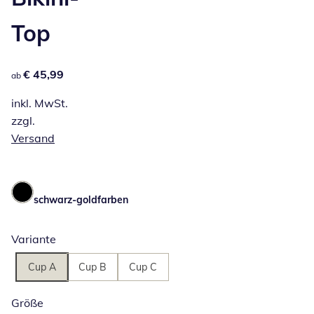
Top
€ 45,99
€ 45,99
ab
inkl. MwSt.
zzgl.
Versand
schwarz-goldfarben
Variante
Cup A
Cup B
Cup C
Größe