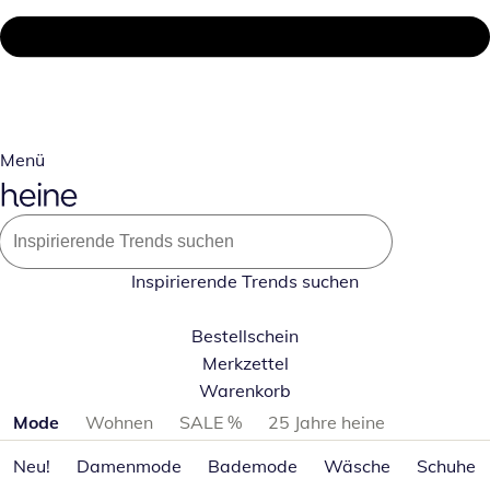
Menü
Inspirierende Trends suchen
Bestellschein
Merkzettel
Warenkorb
Produktkategorien überspringen
Mode
Wohnen
SALE %
25 Jahre heine
Neu!
Damenmode
Bademode
Wäsche
Schuhe