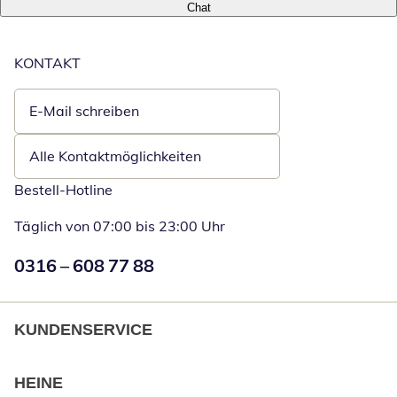
Chat
KONTAKT
E-Mail schreiben
Öffnet E-Mail-Client
Alle Kontaktmöglichkeiten
Bestell-Hotline
Täglich von 07:00 bis 23:00 Uhr
Numéro de téléphone:
0316 – 608 77 88
Öffnet Telefon
KUNDENSERVICE
HEINE