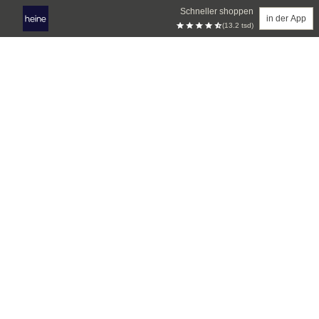
Schneller shoppen
in der App
(13.2 tsd)
Zum Hauptinhalt springen