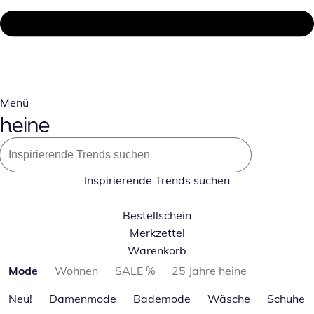
Menü
Inspirierende Trends suchen
Bestellschein
Merkzettel
Warenkorb
Produktkategorien überspringen
Mode
Wohnen
SALE %
25 Jahre heine
Neu!
Damenmode
Bademode
Wäsche
Schuhe