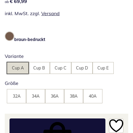
€ 69,99
€ 69,99
ab
inkl. MwSt. zzgl.
Versand
braun-bedruckt
Variante
Cup A
Cup B
Cup C
Cup D
Cup E
Größe
32A
34A
36A
38A
40A