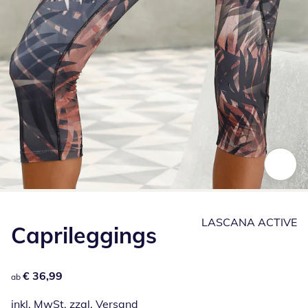
Zum Vergrößern auf das Bild klicken
LASCANA ACTIVE
Caprileggings
€ 36,99
€ 36,99
ab
inkl. MwSt. zzgl.
Versand