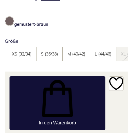
gemustert-braun
Größe
XS (32/34)
S (36/38)
M (40/42)
L (44/46)
XL (48
In den Warenkorb