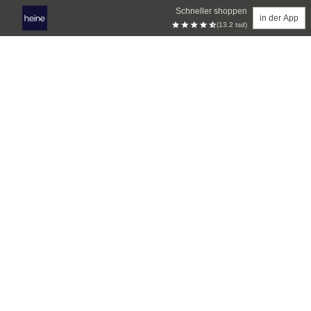
Schneller shoppen
in der App
(13.2 tsd)
Zum Hauptinhalt springen