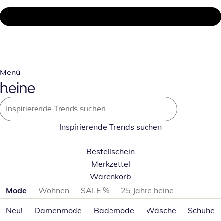
Menü
Inspirierende Trends suchen
Bestellschein
Merkzettel
Warenkorb
Produktkategorien überspringen
Mode
Wohnen
SALE %
25 Jahre heine
Neu!
Damenmode
Bademode
Wäsche
Schuhe