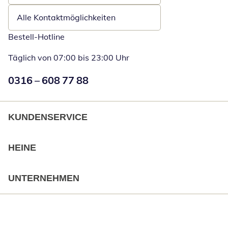
Alle Kontaktmöglichkeiten
Bestell-Hotline
Täglich von 07:00 bis 23:00 Uhr
Numéro de téléphone:
0316 – 608 77 88
Öffnet Telefon
KUNDENSERVICE
HEINE
UNTERNEHMEN